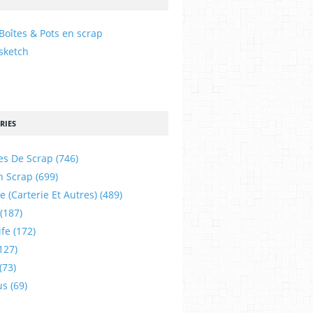
Boîtes & Pots en scrap
sketch
RIES
es De Scrap
(746)
n Scrap
(699)
e (carterie Et Autres)
(489)
(187)
ife
(172)
127)
(73)
us
(69)