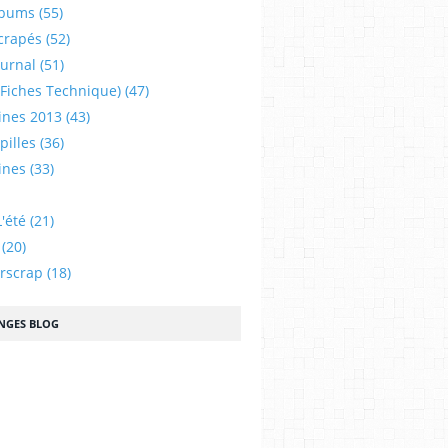
lbums
(55)
crapés
(52)
ournal
(51)
 (fiches Technique)
(47)
ines 2013
(43)
illes
(36)
ines
(33)
'été
(21)
(20)
urscrap
(18)
NGES BLOG