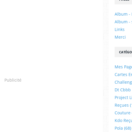
Album - 
Album - 
Links
Merci
CATÉGO
Mes Pag
Cartes E
Publicité
Challeng
Dt Cbbb
Project L
Reçues
(
Couture
Kdo Reç
Pola
(68)