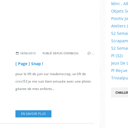
Mini - A
Objets S
Positiv J
Ateliers
52 Sema
Scrapamp
52 Sema
18/06/2015
PUBLIÉ DEPUIS OVERBLOG
…
Pl
(32)
Jeux De L
[ Page ] Snap !
Pl Reçue
pour le lift de juin sur madeinscrap, un lift de
Trivialp
cricri53 je me suis bien amusée avec une photo
géante de mes enfants...
CHALLE
EN SAVOIR PLUS