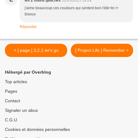
les 2 mains gauches
22/05/2015 19:28
j'aime beaucoup ces couleurs qui sentent bon l'été<br />
bisous
Répondre
< [ page ] 3,2,1 let's go
[ Project Life ] Remember >
Hébergé par Overblog
Top articles
Pages
Contact
Signaler un abus
C.G.U.
Cookies et données personnelles