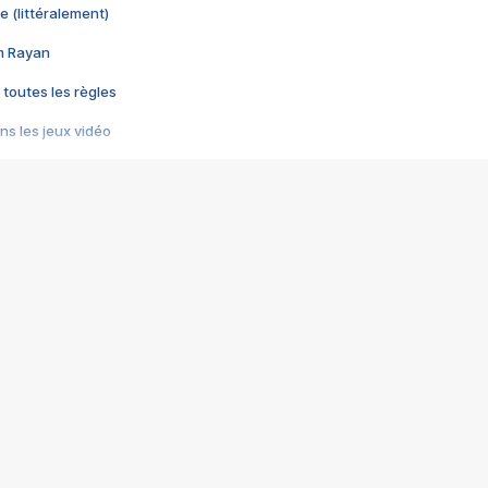
e (littéralement)
im Rayan
 toutes les règles
s les jeux vidéo
us choquant de Rockstar ? - Le scandale BULLY
e plus moche de Steam
du RÊVE tourne au CAUCHEMAR
pendant 8 heures
it… à tort
umiliés par un jeu vidéo
ire - Final Fantasy 8
ti un empire - Age of Empires
story DOFUS