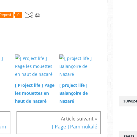
Repost
0
[ Project life ] Page
[ project life ]
les mouettes en
Balançoire de
haut de nazaré
Nazaré
SUIVEZ
rum
[ Page ] Pammukalé
PAGES