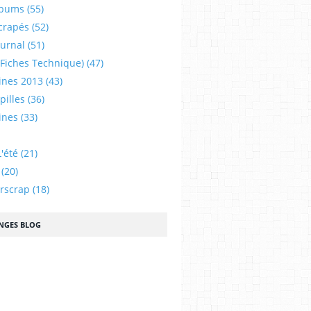
lbums
(55)
crapés
(52)
ournal
(51)
 (fiches Technique)
(47)
ines 2013
(43)
illes
(36)
ines
(33)
'été
(21)
(20)
urscrap
(18)
NGES BLOG