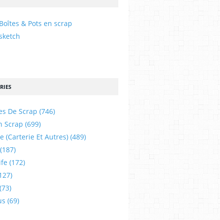
Boîtes & Pots en scrap
sketch
RIES
es De Scrap
(746)
n Scrap
(699)
e (carterie Et Autres)
(489)
(187)
ife
(172)
127)
(73)
us
(69)