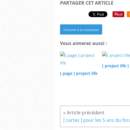
PARTAGER CET ARTICLE
S'inscrire à la newsletter
Vous aimerez aussi :
[ project life ]
[ page ] project life
[ cartes ] pour les 5 ans du fo