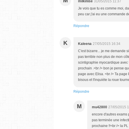
M
milkinise
31/05/2015 11:37
Je vois que tu es comme moi, da
peu car j'ai eu une commande de
Répondre
K
Kaleena
27/05/2015 16:34
C'est bizarre... je me demande si
pas terrible non plus de mon côt
scintigraphie myocardique avec t
prochain .<br /> bon je pense qu
page avec Elisa. <br /> Ta page P
bisous et t'inquiète la roue tourne ..
Répondre
M
mu42800
27/05/2015 1
encore d'autres exams po
pas terminée une infecti
prochaine !!<br /> la PL