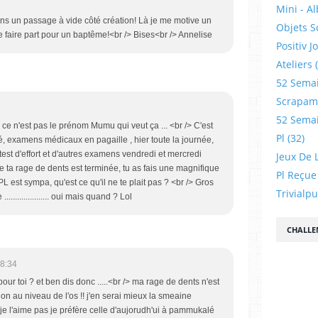
Mini - A
ns un passage à vide côté création! Là je me motive un
Objets S
 faire part pour un baptême!<br /> Bises<br /> Annelise
Positiv J
Ateliers
52 Sema
Scrapamp
52 Sema
 ce n'est pas le prénom Mumu qui veut ça ... <br /> C'est
Pl
(32)
é, examens médicaux en pagaille , hier toute la journée,
est d'effort et d'autres examens vendredi et mercredi
Jeux De L
e ta rage de dents est terminée, tu as fais une magnifique
Pl Reçue
L est sympa, qu'est ce qu'il ne te plait pas ? <br /> Gros
Trivialp
................... oui mais quand ? Lol
CHALLE
8:34
ur toi ? et ben dis donc .....<br /> ma rage de dents n'est
on au niveau de l'os !! j'en serai mieux la smeaine
 je l'aime pas je préfère celle d'aujorudh'ui à pammukalé