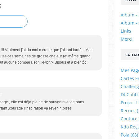
E
Album - 
Album - 
Links
Merci
 !!! Vraiment j'ai du mal à croire que j'ai tant tardé... Mais
CATÉGO
 toutes ces semaines de grosse chaleur (et même quand
tait aucune comparaison ;-)<br /> Bisous et à bientôt !
Mes Pag
Cartes E
Challeng
Dt Cbbb
3
Project L
 page , elle est déjà pleine de souvenirs et de bons
ant .courage l'inspiration va revenir .bises
Reçues
(
Couture
Kdo Reç
Pola
(68)