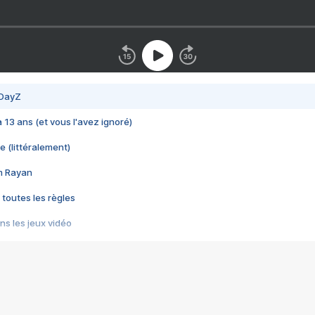
 DayZ
 a 13 ans (et vous l'avez ignoré)
e (littéralement)
im Rayan
 toutes les règles
s les jeux vidéo
us choquant de Rockstar ? - Le scandale BULLY
e plus moche de Steam
du RÊVE tourne au CAUCHEMAR