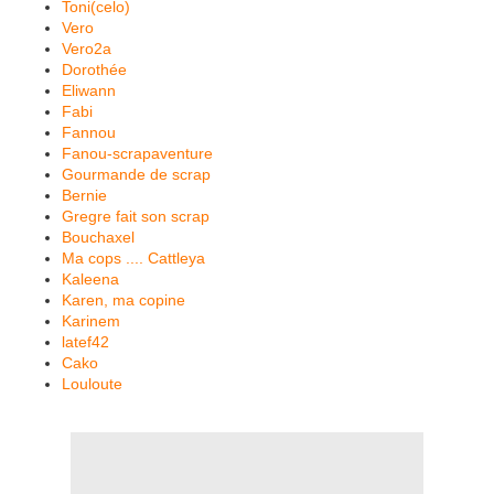
Toni(celo)
Vero
Vero2a
Dorothée
Eliwann
Fabi
Fannou
Fanou-scrapaventure
Gourmande de scrap
Bernie
Gregre fait son scrap
Bouchaxel
Ma cops .... Cattleya
Kaleena
Karen, ma copine
Karinem
latef42
Cako
Louloute