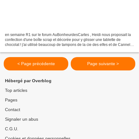
en semaine R1 sur le forum AuBonheurdesCartes , Heidi nous proposait la
confection d'une boîte scrap et décorée pour y glisser une tablette de
chocolat ! j'ai utilisé beaucoup de tampons de la cie des elfes et de Cannelle
et citron !! et oui pour la cie...
< Page précédente
Page suivante >
Hébergé par Overblog
Top articles
Pages
Contact
Signaler un abus
C.G.U.
Cookies et données personnelles