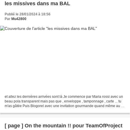
les missives dans ma BAL
Publié le 28/01/2024 à 18:56
Par
Mu42800
et allez les dernières arrivées sont là Je commence par Maria rossi avec un
beau pola transparent mais pas que , enveloppe , tamponnage , carte ... tu
m'as gâtée Puis Blogorel avec une invitation gourmande quand même au vu
des tampons .. voir alcoolisée...
[ page ] On the mountain !! pour TeamOfProject