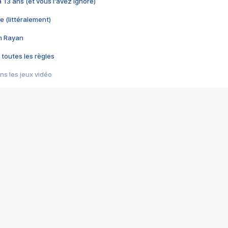
 a 13 ans (et vous l'avez ignoré)
e (littéralement)
im Rayan
 toutes les règles
s les jeux vidéo
us choquant de Rockstar ? - Le scandale BULLY
e plus moche de Steam
du RÊVE tourne au CAUCHEMAR
pendant 8 heures
it… à tort
umiliés par un jeu vidéo
ire - Final Fantasy 8
ti un empire - Age of Empires