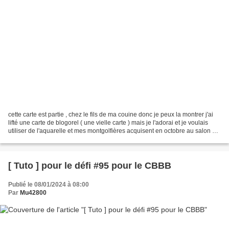
cette carte est partie , chez le fils de ma couine donc je peux la montrer j'ai
lifté une carte de blogorel ( une vielle carte ) mais je l'adorai et je voulais
utiliser de l'aquarelle et mes montgolfières acquisent en octobre au salon du
scrap à lyon...
[ Tuto ] pour le défi #95 pour le CBBB
Publié le 08/01/2024 à 08:00
Par
Mu42800