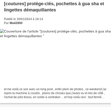
[coutures] protège-clés, pochettes à gua sha et
lingettes démaquillantes
Publié le 30/01/2024 à 18:14
Par
Mu42800
et me voilà ce soir avec un long post , enfin plein de photos , ce weekend j'ai
repris la machine à coudre , pleins de choses que j'avais vu et mis de côté ,
l'achat de jolis tissus, en solde à centrakor ... et hop voilà ceci : tout fermé
Tout d'abord...