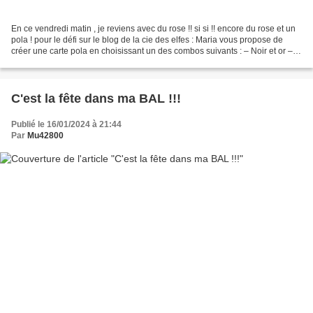
En ce vendredi matin , je reviens avec du rose !! si si !! encore du rose et un
pola ! pour le défi sur le blog de la cie des elfes : Maria vous propose de
créer une carte pola en choisissant un des combos suivants : – Noir et or –
Kraft et rose – Bleu...
C'est la fête dans ma BAL !!!
Publié le 16/01/2024 à 21:44
Par
Mu42800