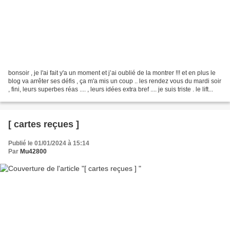
bonsoir , je l'ai fait y'a un moment et j’ai oublié de la montrer !!! et en plus le
blog va arrêter ses défis , ça m'a mis un coup .. les rendez vous du mardi soir
, fini, leurs superbes réas .... , leurs idées extra bref .... je suis triste . le lift...
[ cartes reçues ]
Publié le 01/01/2024 à 15:14
Par
Mu42800