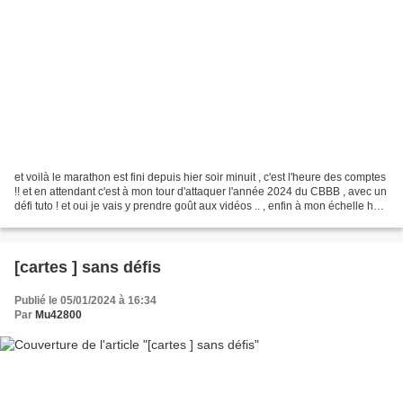
et voilà le marathon est fini depuis hier soir minuit , c'est l'heure des comptes
!! et en attendant c'est à mon tour d'attaquer l'année 2024 du CBBB , avec un
défi tuto ! et oui je vais y prendre goût aux vidéos .. , enfin à mon échelle hein
, je suis...
[cartes ] sans défis
Publié le 05/01/2024 à 16:34
Par
Mu42800