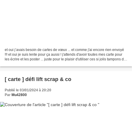
et oui j’avais besoin de cartes de vœux ... et comme j'ai encore rien envoyé
!!! et oui je suis lente pour ça aussi ! j'attends d'avoir toutes mes carte pour
les écrire et les poster ... juste pour le plaisir d'utiliser ces si jolis tampons de
Cannelle...
[ carte ] défi lift scrap & co
Publié le 03/01/2024 à 20:20
Par
Mu42800