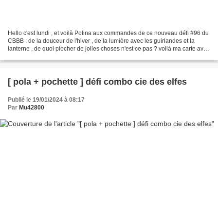
Hello c'est lundi , et voilà Polina aux commandes de ce nouveau défi #96 du
CBBB : de la douceur de l'hiver , de la lumière avec les guirlandes et la
lanterne , de quoi piocher de jolies choses n'est ce pas ? voilà ma carte avec
du volume , non je ne...
[ pola + pochette ] défi combo cie des elfes
Publié le 19/01/2024 à 08:17
Par
Mu42800