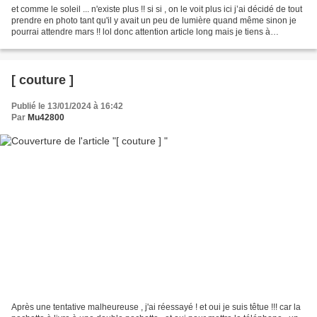
et comme le soleil ... n'existe plus !! si si , on le voit plus ici j’ai décidé de tout
prendre en photo tant qu'il y avait un peu de lumière quand même sinon je
pourrai attendre mars !! lol donc attention article long mais je tiens à
remercier toutes...
[ couture ]
Publié le 13/01/2024 à 16:42
Par
Mu42800
Après une tentative malheureuse , j'ai réessayé ! et oui je suis têtue !!! car la