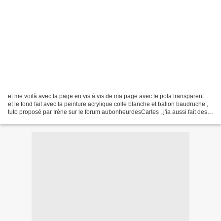
et me voilà avec la page en vis à vis de ma page avec le pola transparent ...
et le fond fait avec la peinture acrylique colle blanche et ballon baudruche ,
tuto proposé par Irène sur le forum aubonheurdesCartes , j'ia aussi fait des
cartes avec , à voir...