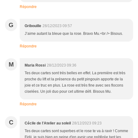
Répondre
G
Gribouille
28/12/2023 09:57
J’aime autant la bleue que la rose. Bravo Mu.<br /> Bisous.
Répondre
M
Maria Rossi
28/12/2023 09:36
Tes deux cartes sont très belles en effet. La première est très
proche du lift et la présence du petit pingouin apporte de la
joie et ce truc en plus. La rose est très fine avec ses flocons
ciselées. Un joli duo pour cet ultime défi. Bisous Mu.
Répondre
C
Cécile de l'Atelier au soleil
28/12/2023 09:23
Tes deux cartes sont superbes et le rose te va à ravir ! Comme
Fidji, je suis bien en peine d'en avoir une préférée tant les