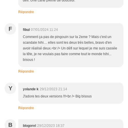
défi. Une carte pleine de douceur.
Répondre
F
fibul
07/01/2024 11:24
Comment ça pas de pingouin sur la 2eme ? Mais c'est un
scandale hihi.... elles sont les deux très belles, bravo d'en
avoir réalisé deux.<br /> Un défi sur lequel je me suis cassée
la tête, je ne voulais pas faire comme tout le monde hihi...
bisous !
Répondre
Y
yolande k
29/12/2023 21:14
J'adore tes deux versions !!!<br /> Big bisous
Répondre
B
blogorel
29/12/2023 18:37