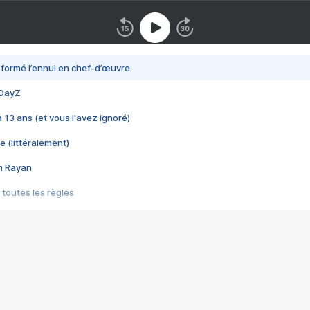
nsformé l’ennui en chef-d’œuvre
 DayZ
 a 13 ans (et vous l'avez ignoré)
e (littéralement)
im Rayan
 toutes les règles
s les jeux vidéo
us choquant de Rockstar ? - Le scandale BULLY
e plus moche de Steam
du RÊVE tourne au CAUCHEMAR