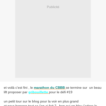
Publicité
et voilà c'est fini , le
marathon du CBBB
se termine sur un beau
lift proposer par
gribouillette
pour le défi #19
un petit tour sur le
blog
pour la voir en plus grand
et pour honorer tout ça j'en ai fait 2 , ben oui en bleu j'adore le