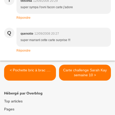
T
titisonia
12/09/2008 20:29
super sympa l'ovni facon carte j'adore
Répondre
Q
quenotte
12/09/2008 20:27
super marrant cette carte surprise !!!
Répondre
< Pochette bric à brac ....
Carte challenge Sarah Kay
semaine 10 >
Hébergé par Overblog
Top articles
Pages