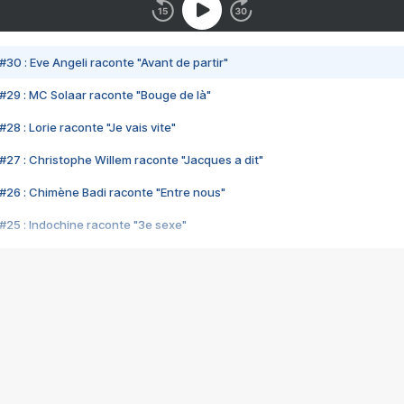
#30 : Eve Angeli raconte "Avant de partir"
#29 : MC Solaar raconte "Bouge de là"
28 : Lorie raconte "Je vais vite"
#27 : Christophe Willem raconte "Jacques a dit"
#26 : Chimène Badi raconte "Entre nous"
#25 : Indochine raconte "3e sexe"
#24 : Zaho raconte "C'est chelou"
#23 : Patrick Bruel raconte "Au café des délices"
#22 : Kyo raconte "Le chemin"
#21 : Nolwenn Leroy raconte "Cassé"
#20 : Patrick Hernandez raconte "Born to be alive"