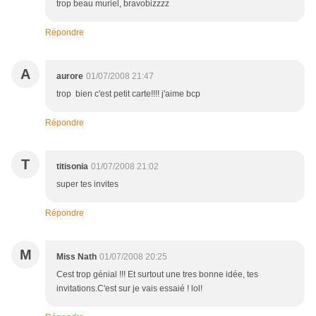
trop beau muriel, bravobizzzz
Répondre
A
aurore
01/07/2008 21:47
trop bien c'est petit carte!!!! j'aime bcp
Répondre
T
titisonia
01/07/2008 21:02
super tes invites
Répondre
M
Miss Nath
01/07/2008 20:25
Cest trop génial !!! Et surtout une tres bonne idée, tes
invitations.C'est sur je vais essaié ! lol!