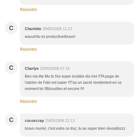
Répondre
C
Charlotte
26/05/2008 11:23
waouh!tu es productive!bravo!
Répondre
C
Charlye
26/05/2008 07:16
Ben ma tite Mu tu t'es super éclatée dis moi !!TA page de
l'atelier de Fabi est super !!T'as un sacré rendement en ce
moment toi !!Bizouilles et encore !!!!
Répondre
C
cocoscrap
25/05/2008 22:13
bravo muriel, c'est extra ce truc, tu as super bien réussibizzz