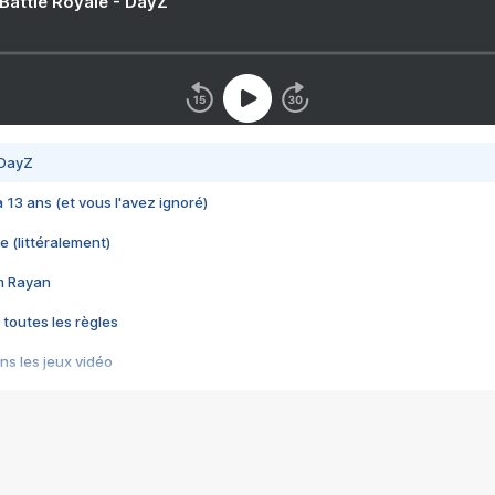
 Battle Royale - DayZ
 DayZ
 a 13 ans (et vous l'avez ignoré)
e (littéralement)
im Rayan
 toutes les règles
s les jeux vidéo
us choquant de Rockstar ? - Le scandale BULLY
e plus moche de Steam
du RÊVE tourne au CAUCHEMAR