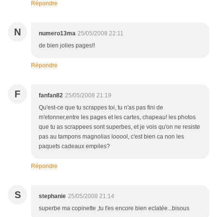
Répondre
N
numero13ma
25/05/2008 22:11
de bien jolies pages!!
Répondre
F
fanfan82
25/05/2008 21:19
Qu'est-ce que tu scrappes toi, tu n'as pas fini de
m'etonner,entre les pages et les cartes, chapeau! les photos
que tu as scrappees sont superbes, et je vois qu'on ne resiste
pas au tampons magnolias looool, c'est bien ca non les
paquets cadeaux empiles?
Répondre
S
stephanie
25/05/2008 21:14
superbe ma copinette ,tu t'es encore bien eclatée...bisous