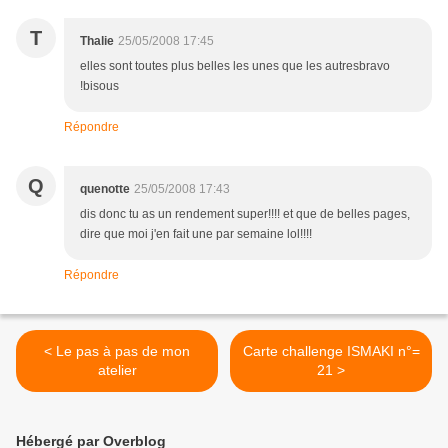
T
Thalie
25/05/2008 17:45
elles sont toutes plus belles les unes que les autresbravo
!bisous
Répondre
Q
quenotte
25/05/2008 17:43
dis donc tu as un rendement super!!!! et que de belles pages,
dire que moi j'en fait une par semaine lol!!!!
Répondre
< Le pas à pas de mon
Carte challenge ISMAKI n°=
atelier
21 >
Hébergé par Overblog