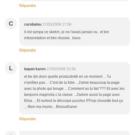
Répondre
C
carobalou
27/05/2008 17:08
il est sympa ce sketch, je ne l'avais jamais vu.. et ton
interpretation et très réussie.. bavo
Répondre
L
luquet karen
27/05/2008 15:36
et be dis donc quelle productivité en ce moment ... Tu
n'arrêtes pas ... C'est de la folie ...J'aime beaucoup ta page
avec la photo qui bouge ... Comment as tu fait ??? Et avec les
tampons magnolia c la classe ...J'adore aussi la page avec
Elisa ... Et surtout la découpe puzzles !!!Trop chouette tout ça
... Bien ma mumu ...BisousKaren
Répondre