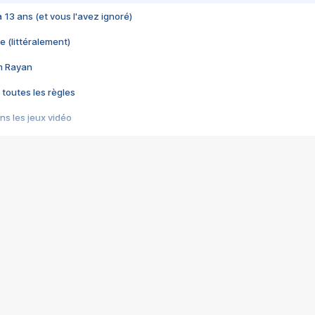
 a 13 ans (et vous l'avez ignoré)
e (littéralement)
im Rayan
 toutes les règles
s les jeux vidéo
us choquant de Rockstar ? - Le scandale BULLY
e plus moche de Steam
du RÊVE tourne au CAUCHEMAR
pendant 8 heures
it… à tort
umiliés par un jeu vidéo
ire - Final Fantasy 8