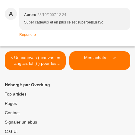
A
Aurore
28/10/2007 12:24
Super cadeaux et en plus lle est superbe!!!Bravo
Répondre
< Un canevas ( canvas en
Mes achats .... >
anglais lol ;) ) pour les
courses !
Hébergé par Overblog
Top articles
Pages
Contact
Signaler un abus
C.G.U.