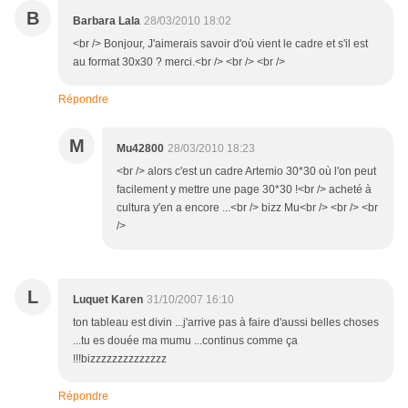
B
Barbara Lala
28/03/2010 18:02
<br /> Bonjour, J'aimerais savoir d'où vient le cadre et s'il est
au format 30x30 ? merci.<br /> <br /> <br />
Répondre
M
Mu42800
28/03/2010 18:23
<br /> alors c'est un cadre Artemio 30*30 où l'on peut
facilement y mettre une page 30*30 !<br /> acheté à
cultura y'en a encore ...<br /> bizz Mu<br /> <br /> <br
/>
L
Luquet Karen
31/10/2007 16:10
ton tableau est divin ...j'arrive pas à faire d'aussi belles choses
...tu es douée ma mumu ...continus comme ça
!!!bizzzzzzzzzzzzzz
Répondre