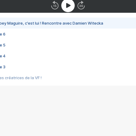
bey Maguire, c'est lui ! Rencontre avec Damien Witecka
e 6
e 5
e 4
e 3
s créatrices de la VF !
e 2
e 1
e Mektoub My Love arrive enfin ! Rencontre avec Shaïn Boumedine et Sal
i : après Toni en famille
elle réalise le bouleversant Dites lui que je l'aime