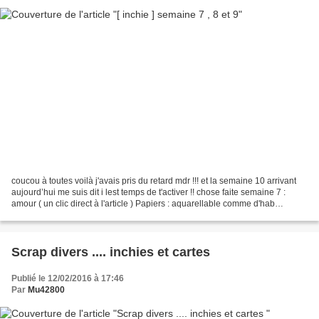
coucou à toutes voilà j'avais pris du retard mdr !!! et la semaine 10 arrivant
aujourd’hui me suis dit i lest temps de t'activer !! chose faite semaine 7 :
amour ( un clic direct à l'article ) Papiers : aquarellable comme d'hab
Tampon : toga Découpe :...
Scrap divers .... inchies et cartes
Publié le 12/02/2016 à 17:46
Par
Mu42800