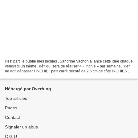
c'est parti je publie mes inchies , Sandrine Vachon a lancé cette idée chaque
vendredi un thème , défi qui sera de réaliser 4 « Inchie » par semaine, Rien
ne doit dépasser ! INCHIE : petit carré décoré de 2.5 cm de côté INCHIES 1 -
2016 - BLEU petit clic...
Hébergé par Overblog
Top articles
Pages
Contact
Signaler un abus
C.G.U.