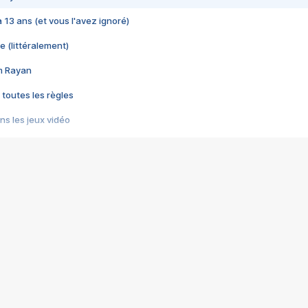
 a 13 ans (et vous l'avez ignoré)
e (littéralement)
im Rayan
 toutes les règles
s les jeux vidéo
us choquant de Rockstar ? - Le scandale BULLY
e plus moche de Steam
du RÊVE tourne au CAUCHEMAR
pendant 8 heures
it… à tort
umiliés par un jeu vidéo
ire - Final Fantasy 8