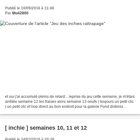
Publié le 10/09/2016 à 11:48
Par
Mu42800
et oui j'ai accumulé pleins de retard .. reprise du jeu cette semaine, je m'étais
arrêtée semaine 12 les fraises alors semaine 13 oeufs ( toujours un petit clic
) un petit clic et hop direct au bon endroit pour la galerie Fond distress
Tampons : penny...
[ inchie ] semaines 10, 11 et 12
Publié le 24/03/2016 à 20:26