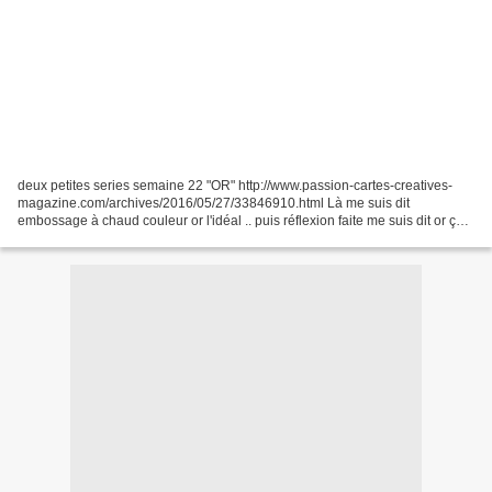
deux petites series semaine 22 "OR" http://www.passion-cartes-creatives-
magazine.com/archives/2016/05/27/33846910.html Là me suis dit
embossage à chaud couleur or l'idéal .. puis réflexion faite me suis dit or ça
me fait penser au symbole en chimie donc...