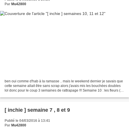
Par
Mu42800
ben oui comme d'hab à la ramasse .. mais le weekend dernier je savais que
cette semaine allait être sans scrap alors j'avais mis les bouchées doubles
lol donc pour le coup 3 semaines de rattrapage !!! Semaine 10 : les fleurs (
un clic et hop ) Tampon...
[ inchie ] semaine 7 , 8 et 9
Publié le 04/03/2016 à 13:41
Par
Mu42800