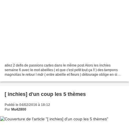
allez 2 defis de passions cartes dans le même post Alors les inchies
semaine 6 avec le mot abeilles ( et que c'est petit tout ça !! ) des tampons
magnolias le retour ! mdr ( entre abeille et fleurs ) détourage oblige en si
petit !!! mes doitgs s'en rappellent...
[ inchies] d'un coup les 5 thèmes
Publié le 04/02/2016 à 18:12
Par
Mu42800