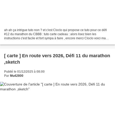
ah ah ça intrigue tuto non ? et c'est Cloclo qui propose ce tuto pour ce défi
#12 du marathon du CBBB : tuto carte cadeau : alors lisez bien les
instructions c'est facile et fort sympa à faire , encore merci Cloclo voici ma
version papiers imprimés pliée...
[ carte ] En route vers 2026, Défi 11 du marathon
,sketch
Publié le 01/12/2025 à 08:00
Par
Mu42800