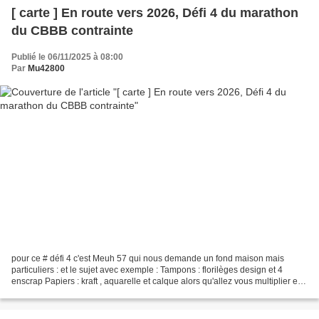
[ carte ] En route vers 2026, Défi 4 du marathon
du CBBB contrainte
Publié le 06/11/2025 à 08:00
Par
Mu42800
pour ce # défi 4 c'est Meuh 57 qui nous demande un fond maison mais
particuliers : et le sujet avec exemple : Tampons : florilèges design et 4
enscrap Papiers : kraft , aquarelle et calque alors qu'allez vous multiplier en
fond et devant ??? hâte de voir...