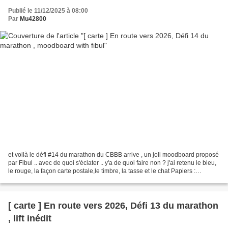
Publié le 11/12/2025 à 08:00
Par
Mu42800
et voilà le défi #14 du marathon du CBBB arrive , un joli moodboard proposé
par Fibul .. avec de quoi s'éclater .. y'a de quoi faire non ? j'ai retenu le bleu,
le rouge, la façon carte postale,le timbre, la tasse et le chat Papiers :
aquarelle et mahé...
[ carte ] En route vers 2026, Défi 13 du marathon
, lift inédit