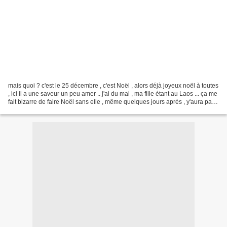
mais quoi ? c'est le 25 décembre , c'est Noël , alors déjà joyeux noël à toutes
, ici il a une saveur un peu amer .. j'ai du mal , ma fille étant au Laos ... ça me
fait bizarre de faire Noël sans elle , même quelques jours après , y'aura pas
!! et en...