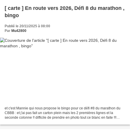
[ carte ] En route vers 2026, Défi 8 du marathon ,
bingo
Publié le 20/11/2025 à 08:00
Par
Mu42800
et c'est Mannie qui nous propose le bingo pour ce défi #8 du marathon du
CBBB : et j'ai pas fait un carton plein mais les 2 premières lignes et la
seconde colonne !! difficile de prendre en photo tout ce blanc en faite !!!
Tampons : chat offert , 4enscrap,...