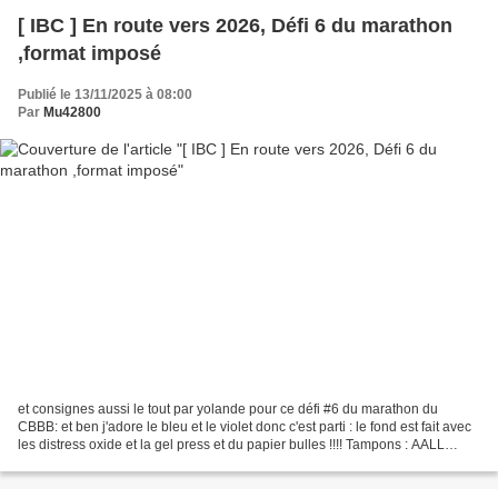
[ IBC ] En route vers 2026, Défi 6 du marathon
,format imposé
Publié le 13/11/2025 à 08:00
Par
Mu42800
et consignes aussi le tout par yolande pour ce défi #6 du marathon du
CBBB: et ben j'adore le bleu et le violet donc c'est parti : le fond est fait avec
les distress oxide et la gel press et du papier bulles !!!! Tampons : AALL
&create , l'artenciel ,...