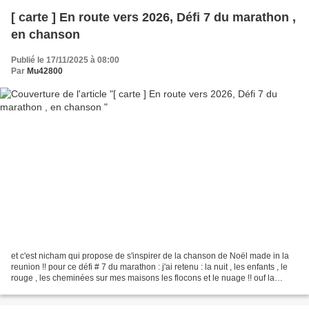
[ carte ] En route vers 2026, Défi 7 du marathon ,
en chanson
Publié le 17/11/2025 à 08:00
Par
Mu42800
et c'est nicham qui propose de s'inspirer de la chanson de Noël made in la
reunion !! pour ce défi # 7 du marathon : j'ai retenu : la nuit , les enfants , le
rouge , les cheminées sur mes maisons les flocons et le nuage !! ouf la
bande de maison c'est...