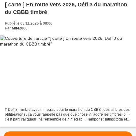
[ carte ] En route vers 2026, Défi 3 du marathon
du CBBB timbré
Publié le 03/11/2025 à 08:00
Par
Mu42800
# Défi 3 , timbré avec niniscrap pour le marathon du CBBB : des timbres des
oblitérations , ça vous rappelle pas quelque chose ? j'adore les timbres lol ;)
c'est parti j'ai quasi lifté l'ensemble de niniscrap ... Tampons : lutins; toga et
cannelle et...