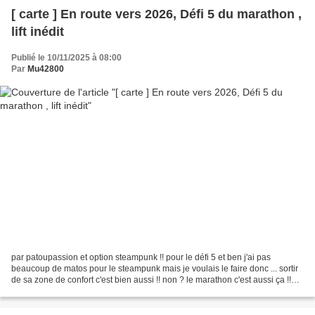
[ carte ] En route vers 2026, Défi 5 du marathon ,
lift inédit
Publié le 10/11/2025 à 08:00
Par
Mu42800
par patoupassion et option steampunk !! pour le défi 5 et ben j'ai pas
beaucoup de matos pour le steampunk mais je voulais le faire donc ... sortir
de sa zone de confort c'est bien aussi !! non ? le marathon c'est aussi ça !!
alors voilà pour moi image...