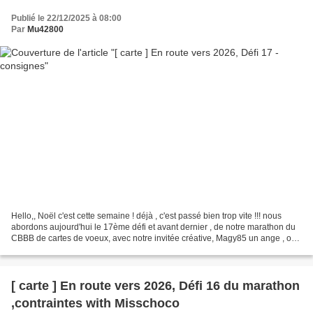
Publié le 22/12/2025 à 08:00
Par
Mu42800
Hello,, Noël c'est cette semaine ! déjà , c'est passé bien trop vite !!! nous
abordons aujourd'hui le 17ème défi et avant dernier , de notre marathon du
CBBB de cartes de voeux, avec notre invitée créative, Magy85 un ange , ok
d'accord j'ai pas trouvé...
[ carte ] En route vers 2026, Défi 16 du marathon
,contraintes with Misschoco