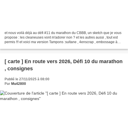
et nous voilà déjà au défi #11 du marathon du CBBB, un sketch que je vous
propose : les cleaneuses vont m'adorer non ? et les autres aussi , tout est
permis !!! et voici ma version Tampons :sultane , 4enscrap , embossage à
froid : 4enscrap ( bris de glace...
[ carte ] En route vers 2026, Défi 10 du marathon
, consignes
Publié le 27/11/2025 à 08:00
Par
Mu42800