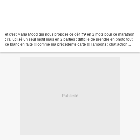
et c'est Maria Mood qui nous propose ce défi #9 en 2 mots pour ce marathon
; j'ai utilisé un seul motif mais en 2 parties : difficile de prendre en photo tout
ce blanc en faite !!! comme ma précédente carte !!! Tampons : chat action
encre : distress gris...
Publicité