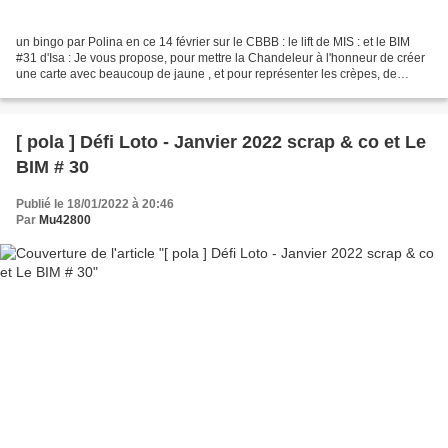
un bingo par Polina en ce 14 février sur le CBBB : le lift de MIS : et le BIM
#31 d'Isa : Je vous propose, pour mettre la Chandeleur à l'honneur de créer
une carte avec beaucoup de jaune , et pour représenter les crèpes, de
mettre au moins deux ronds...
[ pola ] Défi Loto - Janvier 2022 scrap & co et Le
BIM # 30
Publié le 18/01/2022 à 20:46
Par
Mu42800