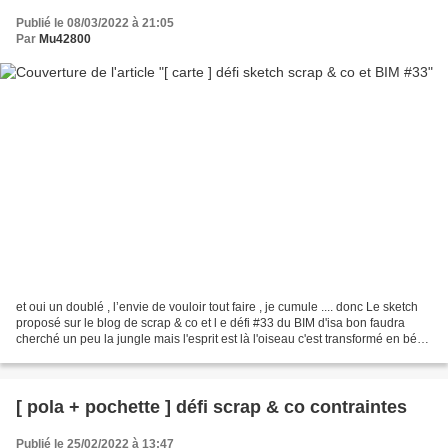
Publié le 08/03/2022 à 21:05
Par
Mu42800
et oui un doublé , l’envie de vouloir tout faire , je cumule .... donc Le sketch
proposé sur le blog de scrap & co et l e défi #33 du BIM d'isa bon faudra
cherché un peu la jungle mais l'esprit est là l'oiseau c'est transformé en bébé
arrivé !!! ;) et...
[ pola + pochette ] défi scrap & co contraintes
Publié le 25/02/2022 à 13:47