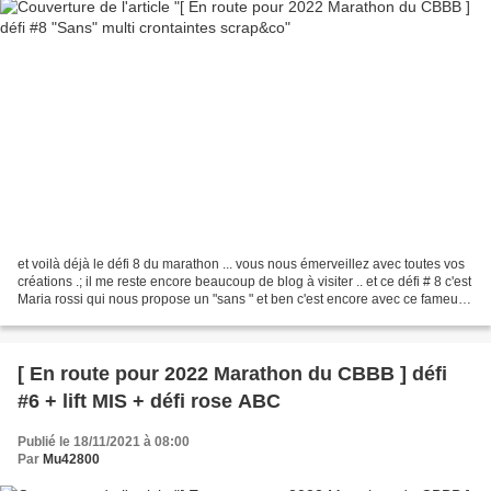
et voilà déjà le défi 8 du marathon ... vous nous émerveillez avec toutes vos
créations .; il me reste encore beaucoup de blog à visiter .. et ce défi # 8 c'est
Maria rossi qui nous propose un "sans " et ben c'est encore avec ce fameux
papier d'action...
[ En route pour 2022 Marathon du CBBB ] défi
#6 + lift MIS + défi rose ABC
Publié le 18/11/2021 à 08:00
Par
Mu42800