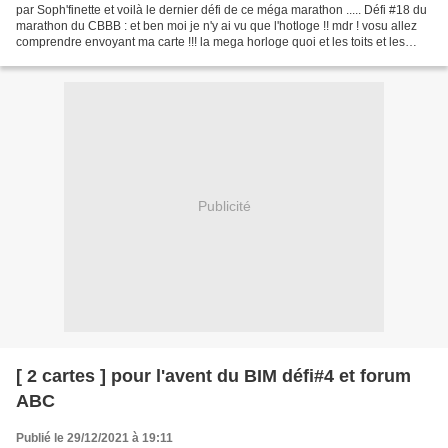
par Soph'finette et voilà le dernier défi de ce méga marathon ..... Défi #18 du
marathon du CBBB : et ben moi je n'y ai vu que l'hotloge !! mdr ! vosu allez
comprendre envoyant ma carte !!! la mega horloge quoi et les toits et les
couleurs !!! Dies :...
Publicité
[ 2 cartes ] pour l'avent du BIM défi#4 et forum
ABC
Publié le 29/12/2021 à 19:11