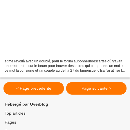
et me revoilà avec un doublé, pour le forum aubonheurdescartes où y'avait
une recherche sur le forum pour trouver des lettres qui composent un mot et
ce mot la consigne et j'ai couplé au défi # 27 du bimensuel d'Isa j'ai utilisé le
sketch toruné d'un...
< Page précédente
Page suivante >
Hébergé par Overblog
Top articles
Pages