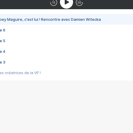
bey Maguire, c'est lui ! Rencontre avec Damien Witecka
e 6
e 5
e 4
e 3
s créatrices de la VF !
e 2
e 1
e Mektoub My Love arrive enfin ! Rencontre avec Shaïn Boumedine et Sal
i : après Toni en famille
elle réalise le bouleversant Dites lui que je l'aime