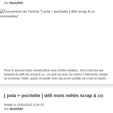
Par
Mu42800
Pour le second mois consécutif je suis invitée créative , et là c'est moi qui
propose le défi sur scrap & co : un pick up avec au moins 5 éléments, j'avais
vu et trouvé, l'idée ,super chouette chez Isa et j'en profite car c'est un doublé
avec le défi...
[ pola + pochette ] défi mots mêlés scrap & co
Publié le 15/02/2022 à 20:32
Par
Mu42800