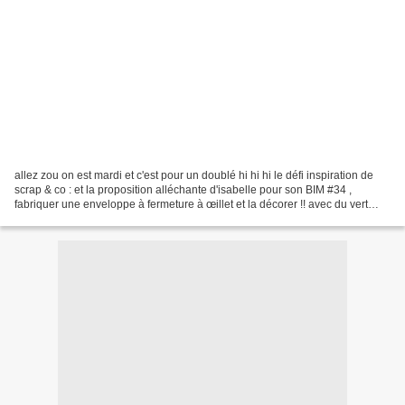
allez zou on est mardi et c'est pour un doublé hi hi hi le défi inspiration de
scrap & co : et la proposition alléchante d'isabelle pour son BIM #34 ,
fabriquer une enveloppe à fermeture à œillet et la décorer !! avec du vert
comme dans l'inspi et hop...