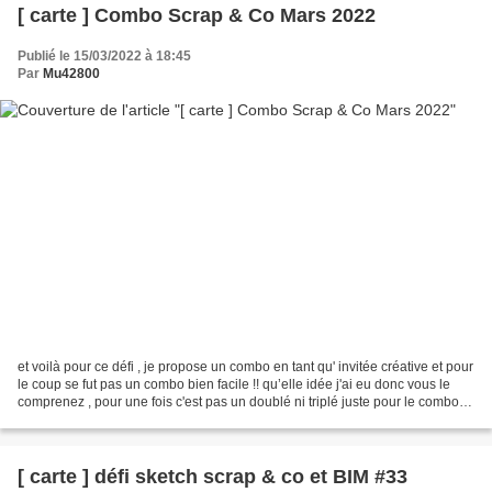
[ carte ] Combo Scrap & Co Mars 2022
Publié le 15/03/2022 à 18:45
Par
Mu42800
et voilà pour ce défi , je propose un combo en tant qu' invitée créative et pour
le coup se fut pas un combo bien facile !! qu’elle idée j'ai eu donc vous le
comprenez , pour une fois c'est pas un doublé ni triplé juste pour le combo !
j'ai ressorti pour...
[ carte ] défi sketch scrap & co et BIM #33