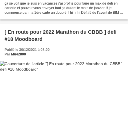
ça se voit que je suis en vacances j’ai profité pour faire un max de défi en
carterie et pouvoir vous envoyer tout ça durant le mois de janvier !!! je
commence par ma 1ère carte un doublé !! hi hi hi Défi#5 de l'avent de BIM :
et Scrap & co : un pickup...
[ En route pour 2022 Marathon du CBBB ] défi
#18 Moodboard
Publié le 30/12/2021 à 08:00
Par
Mu42800