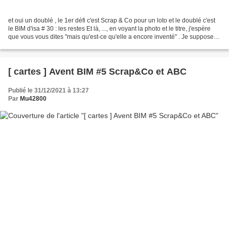
et oui un doublé , le 1er défi c'est Scrap & Co pour un loto et le doublé c'est
le BIM d'isa # 30 : les restes Et là, ..., en voyant la photo et le titre, j'espère
que vous vous dites "mais qu'est-ce qu'elle a encore inventé" . Je suppose
(et j'espère)...
[ cartes ] Avent BIM #5 Scrap&Co et ABC
Publié le 31/12/2021 à 13:27
Par
Mu42800