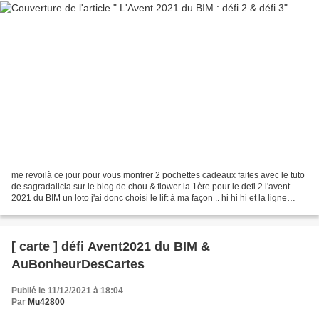
me revoilà ce jour pour vous montrer 2 pochettes cadeaux faites avec le tuto
de sagradalicia sur le blog de chou & flower la 1ère pour le defi 2 l'avent
2021 du BIM un loto j'ai donc choisi le lift à ma façon .. hi hi hi et la ligne
tâches sapin pince...
[ carte ] défi Avent2021 du BIM &
AuBonheurDesCartes
Publié le 11/12/2021 à 18:04
Par
Mu42800