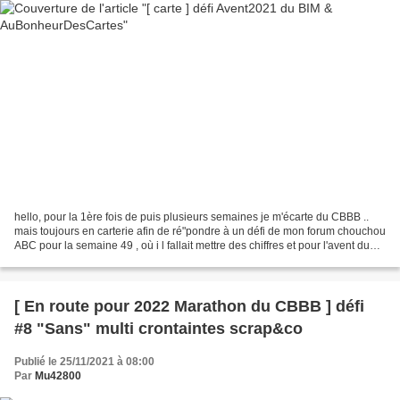
hello, pour la 1ère fois de puis plusieurs semaines je m'écarte du CBBB ..
mais toujours en carterie afin de ré"pondre à un défi de mon forum chouchou
ABC pour la semaine 49 , où i l fallait mettre des chiffres et pour l'avent du
BIM d'Isa où i l fallait...
[ En route pour 2022 Marathon du CBBB ] défi
#8 "Sans" multi crontaintes scrap&co
Publié le 25/11/2021 à 08:00
Par
Mu42800