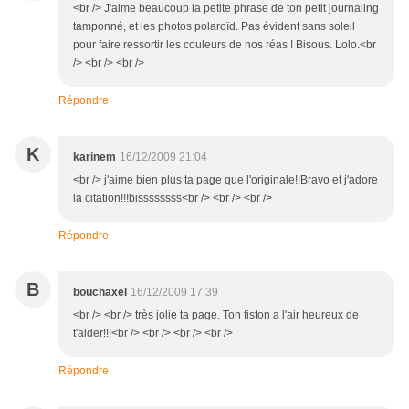
<br /> J'aime beaucoup la petite phrase de ton petit journaling
tamponné, et les photos polaroïd. Pas évident sans soleil
pour faire ressortir les couleurs de nos réas ! Bisous. Lolo.<br
/> <br /> <br />
Répondre
K
karinem
16/12/2009 21:04
<br /> j'aime bien plus ta page que l'originale!!Bravo et j'adore
la citation!!!bissssssss<br /> <br /> <br />
Répondre
B
bouchaxel
16/12/2009 17:39
<br /> <br /> très jolie ta page. Ton fiston a l'air heureux de
t'aider!!!<br /> <br /> <br /> <br />
Répondre