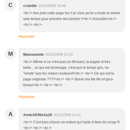
C
crumble
16/12/2009 16:48
<br /> tres jolie cette page mu !! je crois qu'on a toute le meme
sale temps pour prendre des photos !!<br /> bizouilles<br />
<br /> <br />
Répondre
M
Mamounette
16/12/2009 15:29
<br /> Même si ce n'est pas un lift exact, ta pagee st très
belle... ce qui est dommage, c'est que le temps gris, ne
"rende" pas les vraies couleurs!!!<br /> <br /> De qui est la
page originale ????<br /> <br /> Bravo ma tite Mu et gros
bisous<br /> <br /> <br />
Répondre
A
AnnickD/Nicka28
16/12/2009 14:41
<br /> C'est bien d'avoir un enfant qui t'aide à faire du scrap !!!
<br /> <br /> <br />