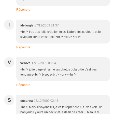
Répondre
I
idelangle
17/12/2009 21:37
<br /> tres tres jolie création miss ,j'adore les couleurs et le
style amitié<br /> isabelle<br /> <br /> <br />
Répondre
V
vero2a
17/12/2009 08:54
<br /> jolie page et j'aime tes photos polaroïde c'est tres
tendance<br /> bisous<br /> <br /> <br />
Répondre
S
susanna
17/12/2009 02:43
<br /> Mais si voyons !!! Ça va te reprendre !!! tu vas voir...un
bon jour il y aura un déclic et le désir de créer ... bisous du