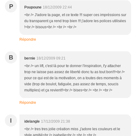
P
Poupoune
18/12/2009 22:44
<br /> J'adore ta page, et ce texte !!! super ces impréssions sur
du transparent ça rend trop bien !!! j'adore les polices utilisées
!<br /> bisous<br /> <br /> <br />
Répondre
B
bernie
18/12/2009 09:21
<br /> un lift, c'est là pour te donner l'inspiration, t'y attacher
trop ne laisse pas assez de liberté donc tu as tout bon!!!<br />
pour ce qui est de la motivation, on a toutes des moments à
vide (trop de boulot, fatiguée, pas assez de temps, soucis
multiples) et ça revient!!<br /> bises<br /> <br /> <br />
Répondre
I
idelangle
17/12/2009 21:38
<br /> tres tres jolie création miss ,j'adore les couleurs et le
style amitié<br /> isabelle<br /> <br /> <br />