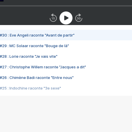
#30 : Eve Angeli raconte "Avant de partir"
#29 : MC Solaar raconte "Bouge de là"
28 : Lorie raconte "Je vais vite"
#27 : Christophe Willem raconte "Jacques a dit"
#26 : Chimène Badi raconte "Entre nous"
#25 : Indochine raconte "3e sexe"
#24 : Zaho raconte "C'est chelou"
#23 : Patrick Bruel raconte "Au café des délices"
#22 : Kyo raconte "Le chemin"
#21 : Nolwenn Leroy raconte "Cassé"