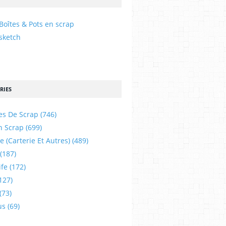
Boîtes & Pots en scrap
sketch
RIES
es De Scrap
(746)
n Scrap
(699)
e (carterie Et Autres)
(489)
(187)
ife
(172)
127)
(73)
us
(69)