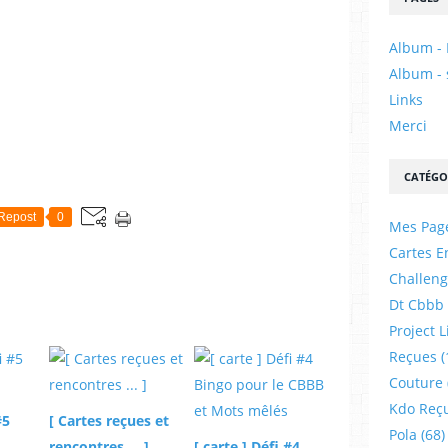
Album - 
Album - 
Links
Merci
CATÉGO
Repost
0
Mes Pag
Cartes E
Challeng
Dt Cbbb
Project L
Reçues
(
Couture
Kdo Reç
#5
[ Cartes reçues et
Pola
(68)
rencontres ... ]
[ carte ] Défi #4