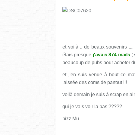
et voilà .. de beaux souvenirs ....
étais presque
j'avais 874 mails
( 
beaucoup de pubs pour acheter du 
et j'en suis venue à bout ce matin 
laissée des coms de partout !!!
voilà demain je suis à scrap en ain
qui je vais voir la bas ?????
bizz Mu