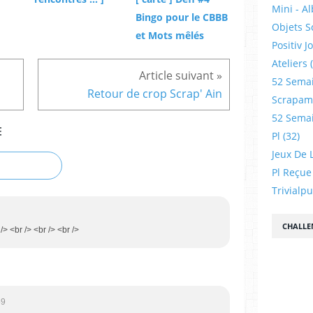
Mini - A
Bingo pour le CBBB
Objets S
et Mots mêlés
Positiv J
Ateliers
52 Sema
Retour de crop Scrap' Ain
Scrapamp
52 Sema
E
Pl
(32)
Jeux De L
Pl Reçue
Trivialp
CHALLE
r /> <br /> <br /> <br />
59