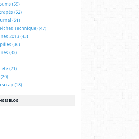
lbums
(55)
crapés
(52)
ournal
(51)
 (fiches Technique)
(47)
ines 2013
(43)
illes
(36)
ines
(33)
'été
(21)
(20)
urscrap
(18)
NGES BLOG