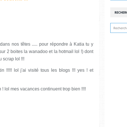
RECHER
 dans nos têtes ..... pour répondre à Katia tu y
sur 2 boites la wanadoo et la hotmail lol !) dont
scrap lol !!!
!!!!! lol j'ai visité tous les blogs !!! yes ! et
 ! lol mes vacances continuent trop bien !!!!