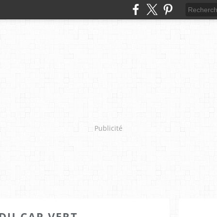
Publicité
U CAP VERT ....