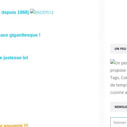
e depuis 1968)
eaux giganttesque !
UN PEU 
e justesse lol
propose d
Tags, Car
de temps
cuisine a
NEWSLE
r souvenir !!!