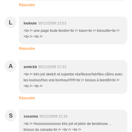
Répondre
L
louloute
30/12/2009 23:53
<br /> une page toute tendre<br /> bavo<br /> bizouille<br />
<br /> <br />
Répondre
A
annickb
30/12/2009 22:33
<br /> très joli sketch et superbe réa!!bravo!!ah!!les câlins avec
les loulous!!!un vrai bonheur!!!!!!!<br /> bisous à bientôt<br />
<br /> <br />
Répondre
S
susanna
30/12/2009 22:18
<br /> Hoooooooooooo très joli et plein de tendresse ...
bisous du canada<br /> <br /> <br />