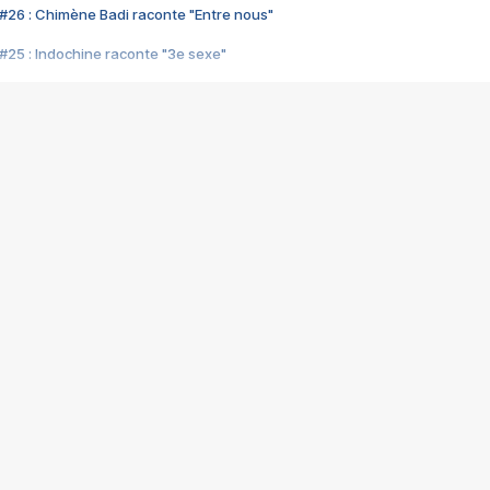
#26 : Chimène Badi raconte "Entre nous"
#25 : Indochine raconte "3e sexe"
#24 : Zaho raconte "C'est chelou"
#23 : Patrick Bruel raconte "Au café des délices"
#22 : Kyo raconte "Le chemin"
#21 : Nolwenn Leroy raconte "Cassé"
#20 : Patrick Hernandez raconte "Born to be alive"
#19 : Lorie raconte "Près de moi"
#18 : Michael Jones raconte "A nos actes manqués" (avec Jean-Jacque
#17 : Khaled raconte "Aïcha"
#16 : Corneille raconte "Parce qu'on vient de loin"
#15 : Indochine raconte "L'aventurier"
14 : Lorie raconte "Sur un air latino"