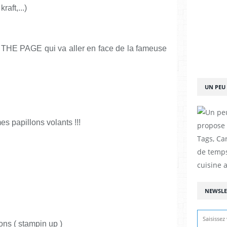
raft,...)
ouvé THE PAGE qui va aller en face de la fameuse
UN PEU 
es papillons volants !!!
propose d
Tags, Car
de temps
cuisine a
NEWSLE
lons ( stampin up )