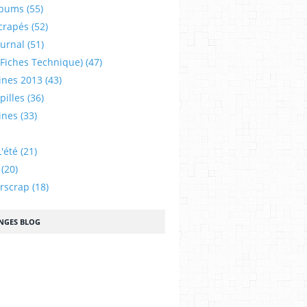
lbums
(55)
crapés
(52)
ournal
(51)
 (fiches Technique)
(47)
ines 2013
(43)
illes
(36)
ines
(33)
'été
(21)
(20)
urscrap
(18)
NGES BLOG