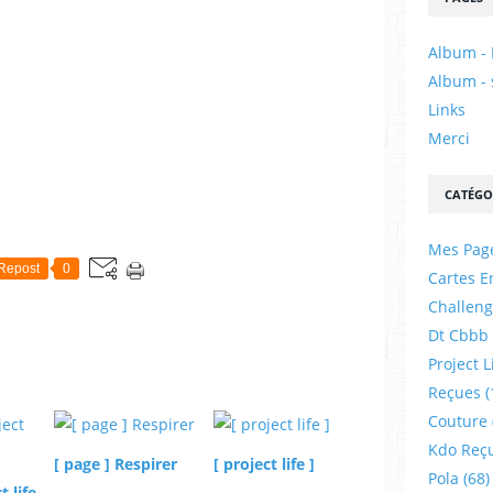
Album - 
Album - 
Links
Merci
CATÉGO
Mes Pag
Repost
0
Cartes E
Challeng
Dt Cbbb
Project L
Reçues
(
Couture
Kdo Reç
[ page ] Respirer
[ project life ]
Pola
(68)
t life