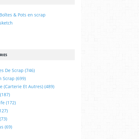
Boîtes & Pots en scrap
sketch
RIES
es De Scrap
(746)
n Scrap
(699)
e (carterie Et Autres)
(489)
(187)
ife
(172)
127)
(73)
us
(69)