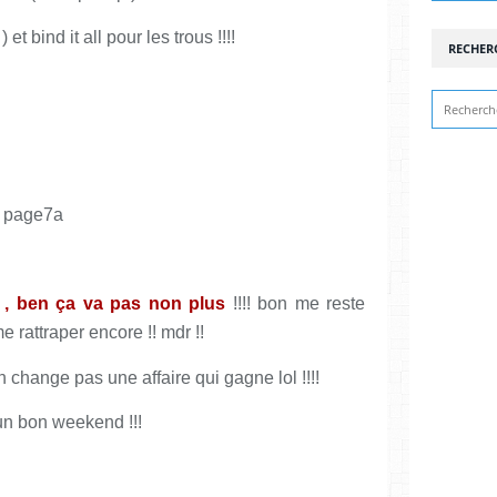
) et bind it all pour les trous !!!!
RECHER
c , ben ça va pas non plus
!!!! bon me reste
e rattraper encore !! mdr !!
n change pas une affaire qui gagne lol !!!!
 un bon weekend !!!