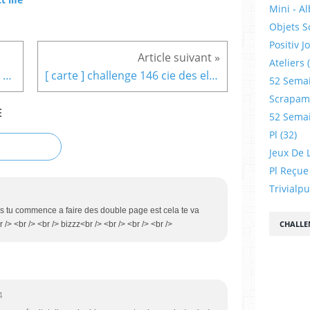
Mini - A
Objets S
Positiv J
Ateliers
[ Ensemble ] d'après un sketch de la fée
[ carte ] challenge 146 cie des elfes
52 Sema
Scrapamp
E
52 Sema
Pl
(32)
Jeux De L
Pl Reçue
Trivialp
ges tu commence a faire des double page est cela te va
CHALLE
 /> <br /> <br /> bizzz<br /> <br /> <br /> <br />
4