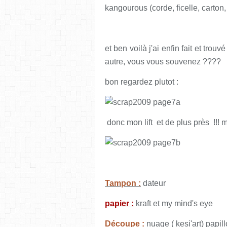
kangourous (corde, ficelle, carton, k
et ben voilà j'ai enfin fait et tr
autre, vous vous souvenez ????
bon regardez plutot :
donc mon lift et de plus près !!! m
Tampon :
dateur
papier :
kraft et my mind's eye
Découpe :
nuage ( kesi'art) papil