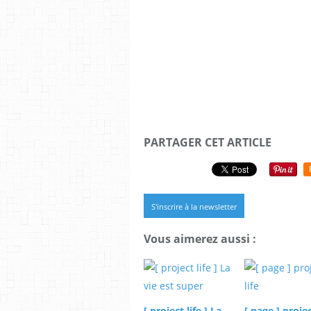
PARTAGER CET ARTICLE
S'inscrire à la newsletter
Vous aimerez aussi :
[ project life ] La
[ page ] projec