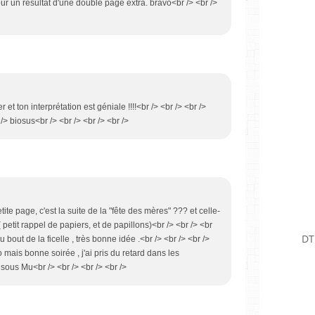
pour un résultat d'une double page extra. bravo<br /> <br />
er et ton interprétation est géniale !!!!<br /> <br /> <br />
r /> biosus<br /> <br /> <br /> <br />
petite page, c'est la suite de la "fête des mères" ??? et celle-
( petit rappel de papiers, et de papillons)<br /> <br /> <br
DT
u bout de la ficelle , très bonne idée .<br /> <br /> <br />
mais bonne soirée , j'ai pris du retard dans les
isous Mu<br /> <br /> <br /> <br />