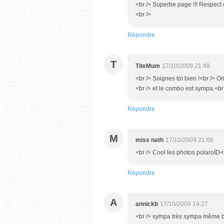
<br /> Superbe page !!! Respect d
<br />
Répondre
T
TiteMum
17/10/2009 21:48
<br /> Soignes toi bien !<br /> 
<br /> et le combo est sympa.<br
Répondre
M
miss nath
17/10/2009 21:06
<br /> Cool les photos polaroÏD<b
Répondre
A
annickb
17/10/2009 14:27
<br /> sympa très sympa même bravo