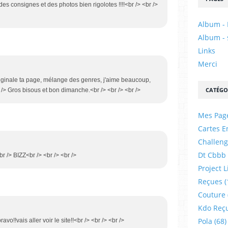
es consignes et des photos bien rigolotes !!!!<br /> <br />
Album - 
Album - 
Links
Merci
Originale ta page, mélange des genres, j'aime beaucoup,
CATÉGO
 /> Gros bisous et bon dimanche.<br /> <br /> <br />
Mes Pag
Cartes E
Challeng
Dt Cbbb
r /> BIZZ<br /> <br /> <br />
Project L
Reçues
(
Couture
Kdo Reç
Pola
(68)
!!vais aller voir le site!!<br /> <br /> <br />