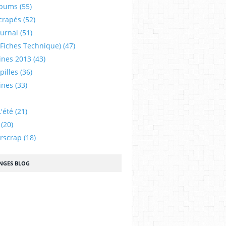
lbums
(55)
crapés
(52)
ournal
(51)
 (fiches Technique)
(47)
ines 2013
(43)
illes
(36)
ines
(33)
'été
(21)
(20)
urscrap
(18)
NGES BLOG