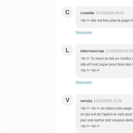
C
crumble
17/10/2009 09:02
<br /> elle est tres jolie ta page !
Répondre
L
lolocreascrap
17/10/2009 03:4
<br /> Tu nous as fait un combo c
site et il est super pour faire de
<br /> <br />
Répondre
V
vero2a
16/10/2009 23:26
<br /> <br /> un ebien jolie page 
ce qui est de l'apéro tu sais qu
pas vrai karine mdr essaies demai
<br /> <br />