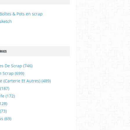
Boîtes & Pots en scrap
sketch
RIES
es De Scrap
(746)
n Scrap
(699)
e (carterie Et Autres)
(489)
(187)
ife
(172)
128)
(73)
us
(69)