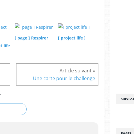
[ page ] Respirer
[ project life ]
t life
Une carte pour le challenge
E
SUIVEZ
PAGES