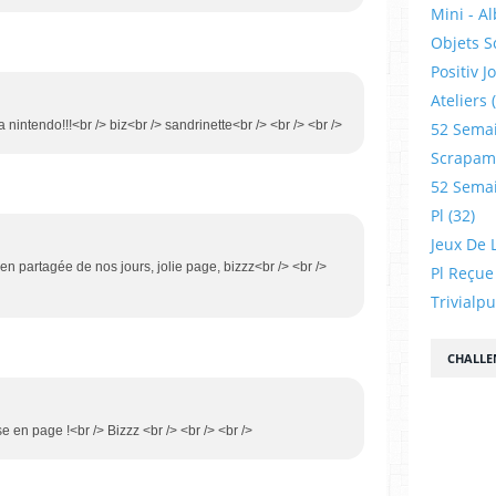
Mini - A
Objets S
Positiv J
Ateliers
la nintendo!!!<br /> biz<br /> sandrinette<br /> <br /> <br />
52 Sema
Scrapamp
52 Sema
Pl
(32)
Jeux De L
ien partagée de nos jours, jolie page, bizzz<br /> <br />
Pl Reçue
Trivialp
CHALLE
se en page !<br /> Bizzz <br /> <br /> <br />