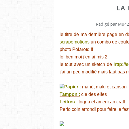
LA
Rédigé par Mu42
le titre de ma dernière page en 
scrapémotions
un combo de couleu
photo Polaroïd !!
lol ben moi j'en ai mis 2
le tout avec un sketch de
http:/
j'ai un peu modifié mais faut pas m'
Papier :
mahé, maki et canson
Tampon :
cie des elfes
Lettres :
togga et american craft
Perfo coin arrondi pour faire le fest