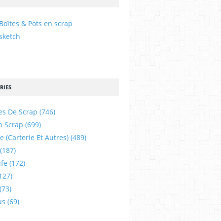
Boîtes & Pots en scrap
sketch
RIES
es De Scrap
(746)
n Scrap
(699)
e (carterie Et Autres)
(489)
(187)
ife
(172)
127)
(73)
us
(69)