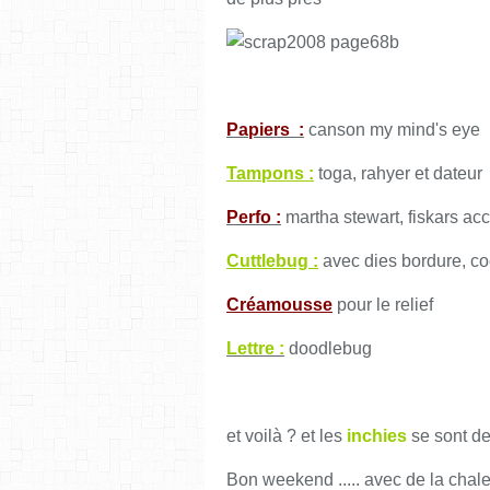
Papiers :
canson my mind's eye
Tampons :
toga, rahyer et dateur
Perfo :
martha stewart, fiskars ac
Cuttlebug :
avec dies bordure, co
Créamousse
pour le relief
Lettre :
doodlebug
et voilà ? et les
inchies
se sont de
Bon weekend ..... avec de la chaleu