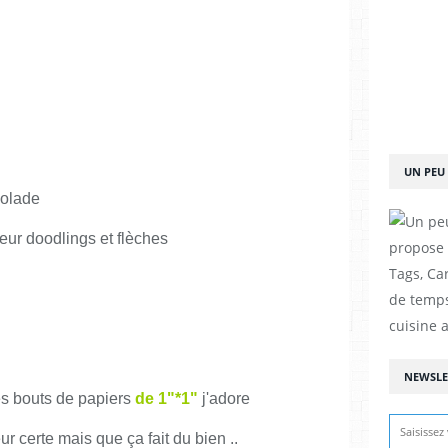
UN PEU 
colade
eur doodlings et flèches
propose d
Tags, Car
de temps
cuisine a
NEWSLE
s bouts de papiers
de 1"*1"
j'adore
r certe mais que ça fait du bien ..