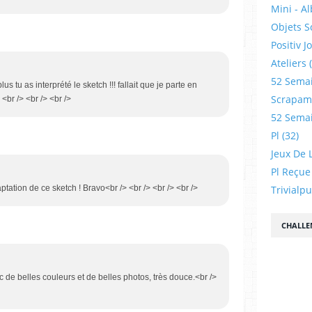
Mini - A
Objets S
Positiv J
Ateliers
52 Sema
us tu as interprété le sketch !!! fallait que je parte en
Scrapamp
<br /> <br /> <br />
52 Sema
Pl
(32)
Jeux De L
Pl Reçue
tation de ce sketch ! Bravo<br /> <br /> <br /> <br />
Trivialp
CHALLE
c de belles couleurs et de belles photos, très douce.<br />