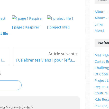
Album - 
Album - 
Links
[ page ] Respirer
[ project life ]
Merci
t life
CATÉGO
Mes Pag
[ simplement toi ] sketch scrap idées 144
[ Célébrer tes 9 ans ] pour le fun camping
Cartes E
Challeng
E
Dt Cbbb
Project L
Reçues
(
Couture
Kdo Reç
Pola
(68)
<br /> <br /> <br /> <br />