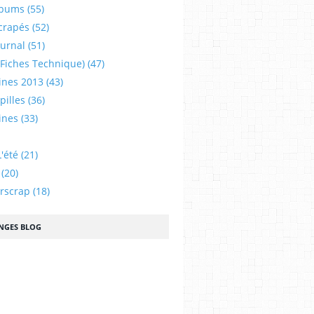
lbums
(55)
crapés
(52)
ournal
(51)
 (fiches Technique)
(47)
ines 2013
(43)
illes
(36)
ines
(33)
'été
(21)
(20)
urscrap
(18)
NGES BLOG