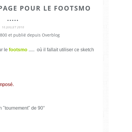
 PAGE POUR LE FOOTSMO
.....
10 JUILLET 2010
800 et publié depuis Overblog
r le
footsmo
..... où il fallait utiliser ce sketch
imposé.
un "tournement" de 90°