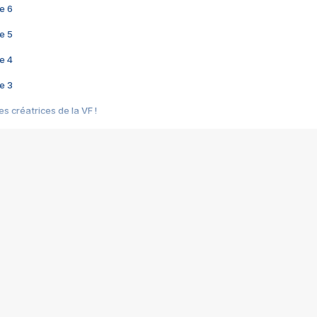
e 6
e 5
e 4
e 3
s créatrices de la VF !
e 2
e 1
e Mektoub My Love arrive enfin ! Rencontre avec Shaïn Boumedine et Sal
i : après Toni en famille
elle réalise le bouleversant Dites lui que je l'aime
ais ! Rencontre autour de Vie privée de Rebecca Zlotowski
 de Marguerite, Grave... Rencontre avec Ella Rumpf
 Les Rêveurs, un film intime sur la santé mentale