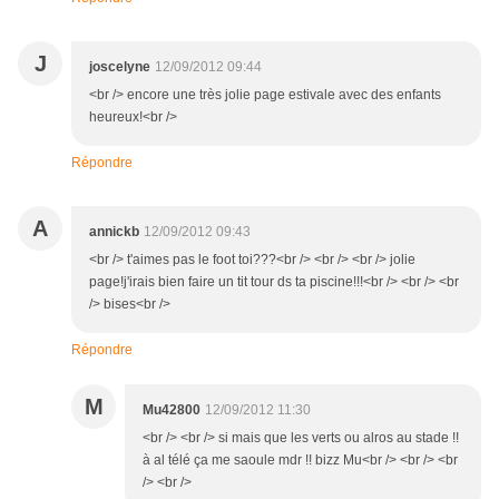
J
joscelyne
12/09/2012 09:44
<br /> encore une très jolie page estivale avec des enfants
heureux!<br />
Répondre
A
annickb
12/09/2012 09:43
<br /> t'aimes pas le foot toi???<br /> <br /> <br /> jolie
page!j'irais bien faire un tit tour ds ta piscine!!!<br /> <br /> <br
/> bises<br />
Répondre
M
Mu42800
12/09/2012 11:30
<br /> <br /> si mais que les verts ou alros au stade !!
à al télé ça me saoule mdr !! bizz Mu<br /> <br /> <br
/> <br />