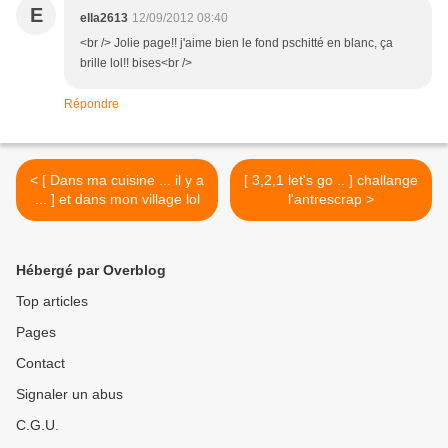
E
ella2613
12/09/2012 08:40
<br /> Jolie page!! j'aime bien le fond pschitté en blanc, ça
brille lol!! bises<br />
Répondre
< [ Dans ma cuisine ... il y a
[ 3,2,1 let's go .. ] challange
... ] et dans mon village lol
l'antrescrap >
Hébergé par Overblog
Top articles
Pages
Contact
Signaler un abus
C.G.U.