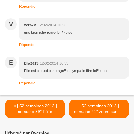
Répondre
V
vero2A
12/02/2014 10:53
une bien jolie page<br /> bise
Répondre
E
Ella2613
12/02/2014 10:53
Elle est chouette ta page!! et sympa le titre lol!! bises
Répondre
< [ 52 semaines 2013 ]
[ 52 semaines 2013 ]
semaine 39" FêTe
semaine 41" zoom sur ... "
SurPrisE"
>
Hébergé par Overblog