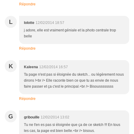
Répondre
L
lolotte
12/02/2014 18:57
j adore, elle est vraiment géniale et la photo centrale trop
belle
Répondre
K
Kaleena
12/02/2014 16:57
Ta page n'est pas si éloignée du sketch... ou légèrement nous
dirons !<br /> Elle raconte bien ce que tu as envie de nous
faire passer et ça c'est le principal.<br /> Bisoussssssss
Répondre
G
gribouille
12/02/2014 13:02
Tu ne t'en es pas si éloignée que ça de ce sketch !!! En tous
les cas, ta page est bien belle.<br /> bisous.