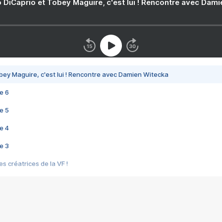
 DiCaprio et Tobey Maguire, c'est lui ! Rencontre avec Dam
bey Maguire, c'est lui ! Rencontre avec Damien Witecka
e 6
e 5
e 4
e 3
s créatrices de la VF !
e 2
e 1
e Mektoub My Love arrive enfin ! Rencontre avec Shaïn Boumedine et Sal