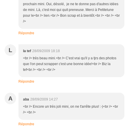
prochain mini. Oui, désolé, je ne te donne pas d'autres idées
de mini. Là, c'est moi qui quit preneuse. Merci à Petitelune
pour le<br /> lien.<br /> Bon scrap et à bientôt.<br /> <br /> <br
/>
Répondre
L
la tef
28/09/2009 18:18
<br /> très beau mini.<br /> C'est vrai qu'il y a tjrs des photos
que l'on peut scrapper c'est une bonne idée!<br /> Biz la
tef<br /> <br /> <br />
Répondre
A
aba
28/09/2009 14:27
<br /> Encore un très joli mini, on ne t'arrête plus! :-)<br /> <br
/> <br />
Répondre