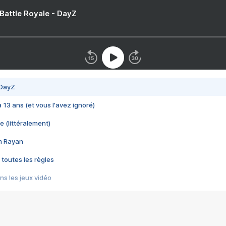
 Battle Royale - DayZ
 DayZ
 a 13 ans (et vous l'avez ignoré)
e (littéralement)
im Rayan
 toutes les règles
s les jeux vidéo
us choquant de Rockstar ? - Le scandale BULLY
e plus moche de Steam