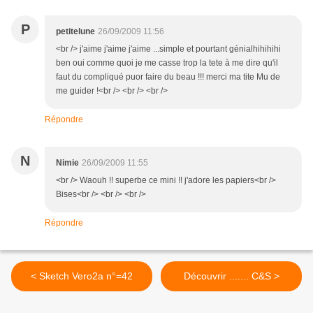
P
petitelune
26/09/2009 11:56
<br /> j'aime j'aime j'aime ...simple et pourtant génialhihihihi
ben oui comme quoi je me casse trop la tete à me dire qu'il
faut du compliqué puor faire du beau !!! merci ma tite Mu de
me guider !<br /> <br /> <br />
Répondre
N
Nimie
26/09/2009 11:55
<br /> Waouh !! superbe ce mini !! j'adore les papiers<br />
Bises<br /> <br /> <br />
Répondre
< Sketch Vero2a n°=42
Découvrir ....... C&S >