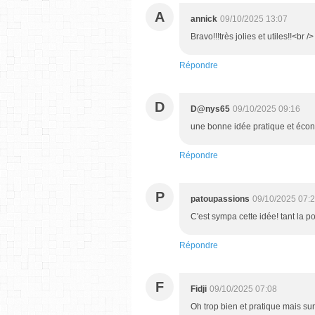
A
annick
09/10/2025 13:07
Bravo!!!très jolies et utiles!!<br /
Répondre
D
D@nys65
09/10/2025 09:16
une bonne idée pratique et éco
Répondre
P
patoupassions
09/10/2025 07:
C'est sympa cette idée! tant la po
Répondre
F
Fidji
09/10/2025 07:08
Oh trop bien et pratique mais sur