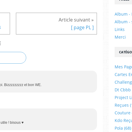
Album - 
Album - 
B
[ page PL ]
Links
Merci
E
CATÉGO
Mes Pag
Cartes E
Challeng
oi. Bizzzzzzzzz et bon WE.
Dt Cbbb
Project L
Reçues
(
Couture
Kdo Reç
 utile ! bisous ♥
Pola
(68)