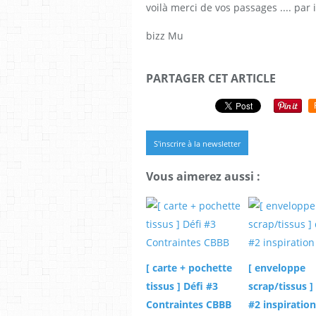
voilà merci de vos passages .... par ic
bizz Mu
PARTAGER CET ARTICLE
S'inscrire à la newsletter
Vous aimerez aussi :
[ carte + pochette
[ enveloppe
tissus ] Défi #3
scrap/tissus ]
Contraintes CBBB
#2 inspiration