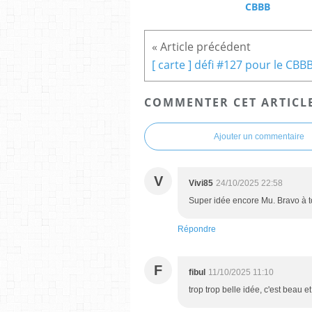
CBBB
[ carte ] défi #127 pour le CBB
COMMENTER CET ARTICL
Ajouter un commentaire
V
Vivi85
24/10/2025 22:58
Super idée encore Mu. Bravo à t
Répondre
F
fibul
11/10/2025 11:10
trop trop belle idée, c'est beau et