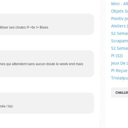
Mini - A
Objets S
Positiv J
Ateliers
iliser ses chutes !!! <br /> Bises
52 Sema
Scrapamp
52 Sema
Pl
(32)
Jeux De L
pines qui attendent sans aucun doute le week end mais
Pl Reçue
Trivialp
CHALLE
née ! biz