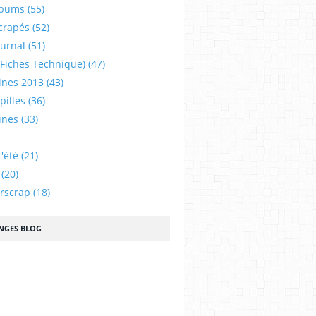
lbums
(55)
crapés
(52)
ournal
(51)
 (fiches Technique)
(47)
ines 2013
(43)
illes
(36)
ines
(33)
'été
(21)
(20)
urscrap
(18)
NGES BLOG