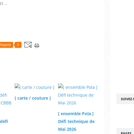
i ..
Repost
0
[ carte / couture ]
SUIVEZ
[ ensemble Pola ]
 défi
Défi technique de
Mai 2026
PAGES