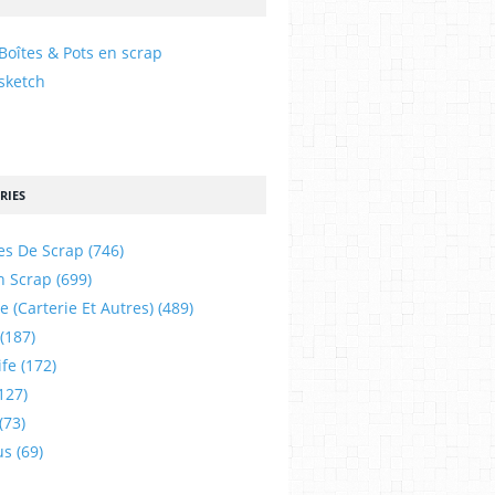
Boîtes & Pots en scrap
sketch
RIES
es De Scrap
(746)
n Scrap
(699)
e (carterie Et Autres)
(489)
(187)
ife
(172)
127)
(73)
us
(69)