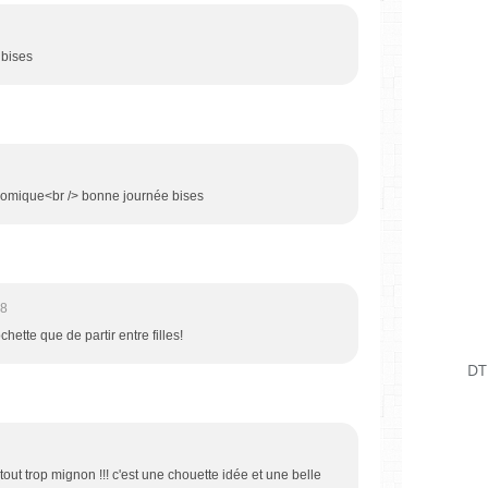
> bises
nomique<br /> bonne journée bises
28
chette que de partir entre filles!
DT
tout trop mignon !!! c'est une chouette idée et une belle