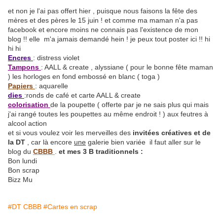
et non je l'ai pas offert hier , puisque nous faisons la fête des
mères et des pères le 15 juin ! et comme ma maman n'a pas
facebook et encore moins ne connais pas l'existence de mon
blog !! elle m'a jamais demandé hein ! je peux tout poster ici !! hi
hi hi
Encres
: distress violet
Tampons
: AALL & create , alyssiane ( pour le bonne fête maman
) les horloges en fond embossé en blanc ( toga )
Papiers
: aquarelle
dies
:ronds de café et carte AALL & create
colorisation
de la poupette ( offerte par je ne sais plus qui mais
j'ai rangé toutes les poupettes au même endroit ! ) aux feutres à
alcool action
et si vous voulez voir les merveilles des
invitées créatives et de
la DT
, car là encore
une
galerie bien variée il faut aller sur le
blog du
CBBB
.
et mes 3 B traditionnels :
Bon lundi
Bon scrap
Bizz Mu
#DT CBBB
#Cartes en scrap