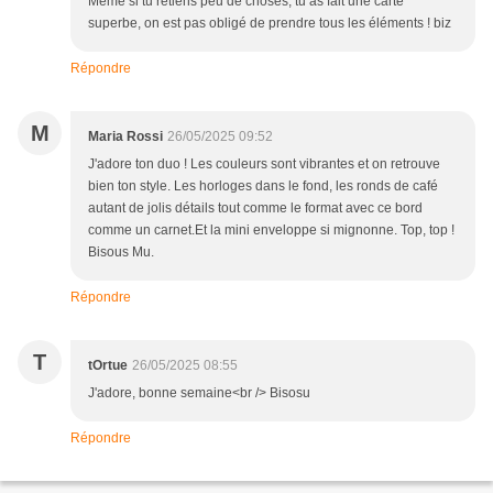
Même si tu retiens peu de choses, tu as fait une carte
superbe, on est pas obligé de prendre tous les éléments ! biz
Répondre
M
Maria Rossi
26/05/2025 09:52
J'adore ton duo ! Les couleurs sont vibrantes et on retrouve
bien ton style. Les horloges dans le fond, les ronds de café
autant de jolis détails tout comme le format avec ce bord
comme un carnet.Et la mini enveloppe si mignonne. Top, top !
Bisous Mu.
Répondre
T
tOrtue
26/05/2025 08:55
J'adore, bonne semaine<br /> Bisosu
Répondre