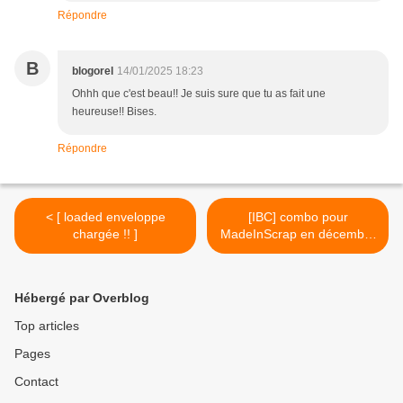
Répondre
B
blogorel
14/01/2025 18:23
Ohhh que c'est beau!! Je suis sure que tu as fait une
heureuse!! Bises.
Répondre
< [ loaded enveloppe
[IBC] combo pour
chargée !! ]
MadeInScrap en décembre
>
Hébergé par Overblog
Top articles
Pages
Contact