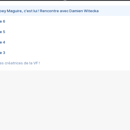
bey Maguire, c'est lui ! Rencontre avec Damien Witecka
e 6
e 5
e 4
e 3
s créatrices de la VF !
e 2
e 1
e Mektoub My Love arrive enfin ! Rencontre avec Shaïn Boumedine et Sal
i : après Toni en famille
elle réalise le bouleversant Dites lui que je l'aime
ais ! Rencontre autour de Vie privée de Rebecca Zlotowski