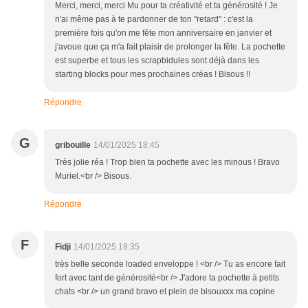
Merci, merci, merci Mu pour ta créativité et ta générosité ! Je
n'ai même pas à te pardonner de ton "retard" : c'est la
première fois qu'on me fête mon anniversaire en janvier et
j'avoue que ça m'a fait plaisir de prolonger la fête. La pochette
est superbe et tous les scrapbidules sont déjà dans les
starting blocks pour mes prochaines créas ! Bisous !!
Répondre
G
gribouille
14/01/2025 18:45
Très jolie réa ! Trop bien ta pochette avec les minous ! Bravo
Muriel.<br /> Bisous.
Répondre
F
Fidji
14/01/2025 18:35
très belle seconde loaded enveloppe ! <br /> Tu as encore fait
fort avec tant de générosité<br /> J'adore ta pochette à petits
chats <br /> un grand bravo et plein de bisouxxx ma copine