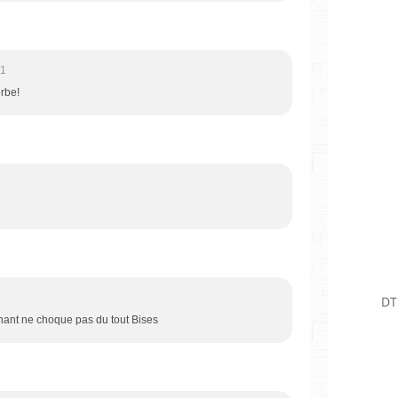
21
rbe!
DT
inant ne choque pas du tout Bises