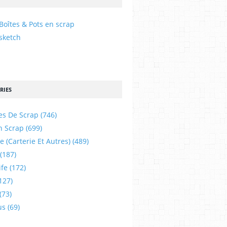
Boîtes & Pots en scrap
sketch
RIES
es De Scrap
(746)
n Scrap
(699)
e (carterie Et Autres)
(489)
(187)
ife
(172)
127)
(73)
us
(69)