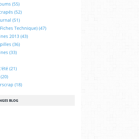
lbums
(55)
crapés
(52)
ournal
(51)
 (fiches Technique)
(47)
ines 2013
(43)
illes
(36)
ines
(33)
'été
(21)
(20)
urscrap
(18)
NGES BLOG