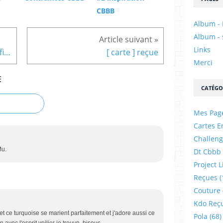
CBBB
Album - 
Album - 
Links
[ pola ] et ensemble pour le défi de juin 2024
[ carte ] reçue
Merci
E
CATÉGO
Mes Pag
Cartes E
Challeng
Mu.
Dt Cbbb
Project L
Reçues
(
Couture
Kdo Reç
et ce turquoise se marient parfaitement et j'adore aussi ce
Pola
(68)
 avec l'esprit voilier je trouve. bisous