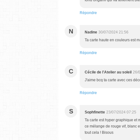
Répondre
N
Nadine
30/07/2024 21:56
Ta carte haute en couleurs est m
Répondre
C
Cécile de l'Atelier au soleil
26/
J'aime bcq ta carte avec ces dé
Répondre
S
Sophfinette
23/07/2024 07:25
Ta carte est hyper graphique et m
ce mélange de rouge vif, blanc e
tout cela ! Bisous