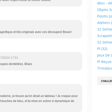
Mini - A
Objets S
Positiv J
Ateliers
52 Sema
agnifique et très originale avec ces découpes! Bravo!
Scrapamp
52 Sema
Pl
(32)
Jeux De L
07/2024 17:51
Pl Reçue
coupes dentellées. Bises
Trivialp
CHALLE
oderne, je trouve qu'on dirait un tableau ! Je craque pour
t touches de bleu, et ta mise en scène si dynamique de