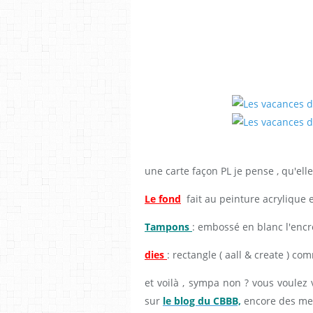
une carte façon PL je pense , qu'ell
Le fond
fait au peinture acrylique 
Tampons
: embossé en blanc l'encre
dies
: rectangle ( aall & create ) co
et voilà , sympa non ? vous voulez v
sur
le blog du CBBB,
encore des mer