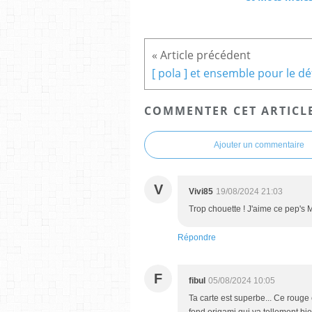
COMMENTER CET ARTICL
Ajouter un commentaire
V
Vivi85
19/08/2024 21:03
Trop chouette ! J'aime ce pep's 
Répondre
F
fibul
05/08/2024 10:05
Ta carte est superbe... Ce rouge 
fond origami qui va tellement bien