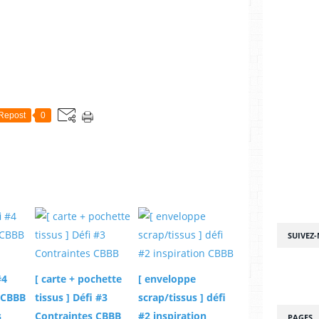
Repost
0
SUIVEZ
#4
[ carte + pochette
[ enveloppe
 CBBB
tissus ] Défi #3
scrap/tissus ] défi
s
Contraintes CBBB
#2 inspiration
PAGES