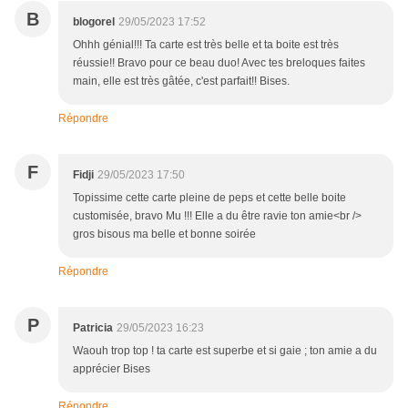
B
blogorel
29/05/2023 17:52
Ohhh génial!!! Ta carte est très belle et ta boite est très
réussie!! Bravo pour ce beau duo! Avec tes breloques faites
main, elle est très gâtée, c'est parfait!! Bises.
Répondre
F
Fidji
29/05/2023 17:50
Topissime cette carte pleine de peps et cette belle boite
customisée, bravo Mu !!! Elle a du être ravie ton amie<br />
gros bisous ma belle et bonne soirée
Répondre
P
Patricia
29/05/2023 16:23
Waouh trop top ! ta carte est superbe et si gaie ; ton amie a du
apprécier Bises
Répondre