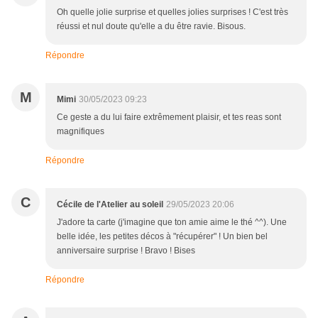
Oh quelle jolie surprise et quelles jolies surprises ! C'est très
réussi et nul doute qu'elle a du être ravie. Bisous.
Répondre
M
Mimi
30/05/2023 09:23
Ce geste a du lui faire extrêmement plaisir, et tes reas sont
magnifiques
Répondre
C
Cécile de l'Atelier au soleil
29/05/2023 20:06
J'adore ta carte (j'imagine que ton amie aime le thé ^^). Une
belle idée, les petites décos à "récupérer" ! Un bien bel
anniversaire surprise ! Bravo ! Bises
Répondre