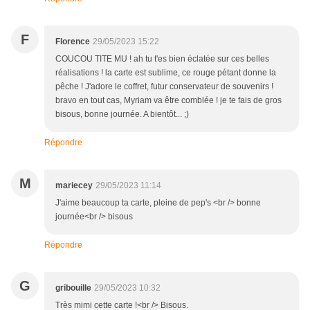
F
Florence
29/05/2023 15:22
COUCOU TITE MU ! ah tu t'es bien éclatée sur ces belles
réalisations ! la carte est sublime, ce rouge pétant donne la
pêche ! J'adore le coffret, futur conservateur de souvenirs !
bravo en tout cas, Myriam va être comblée ! je te fais de gros
bisous, bonne journée. A bientôt... ;)
Répondre
M
mariecey
29/05/2023 11:14
J'aime beaucoup ta carte, pleine de pep's <br /> bonne
journée<br /> bisous
Répondre
G
gribouille
29/05/2023 10:32
Très mimi cette carte !<br /> Bisous.