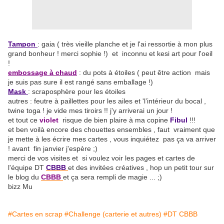
Tampon
: gaia ( très vieille planche et je l'ai ressortie à mon plus
grand bonheur ! merci sophie !) et inconnu et kesi art pour l'oeil
!
embossage à chaud
: du pots à étoiles ( peut être action mais
je suis pas sure il est rangé sans emballage !)
Mask
: scraposphère pour les étoiles
autres : feutre à paillettes pour les ailes et 'l’intérieur du bocal ,
twine toga ! je vide mes tiroirs !! j'y arriverai un jour !
et tout ce
violet
risque de bien plaire à ma copine
Fibul
!!!
et ben voilà encore des chouettes ensembles , faut vraiment que
je mette à les écrire mes cartes , vous inquiétez pas ça va arriver
! avant fin janvier j'espère ;)
merci de vos visites et si voulez voir les pages et cartes de
l'équipe DT
CBBB
et des invitées créatives , hop un petit tour sur
le blog du
CBBB
et ça sera rempli de magie ... ;)
bizz Mu
#Cartes en scrap
#Challenge (carterie et autres)
#DT CBBB