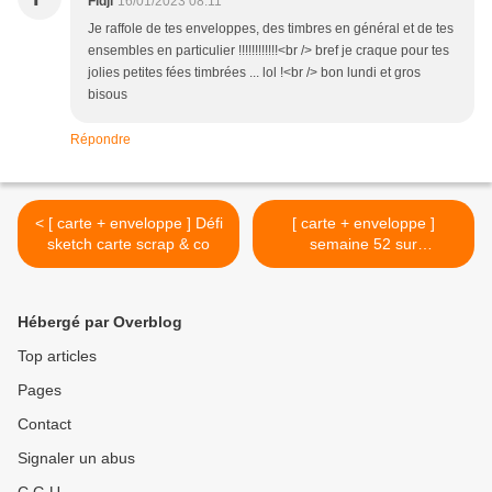
Fidji
16/01/2023 08:11
Je raffole de tes enveloppes, des timbres en général et de tes
ensembles en particulier !!!!!!!!!!!!<br /> bref je craque pour tes
jolies petites fées timbrées ... lol !<br /> bon lundi et gros
bisous
Répondre
< [ carte + enveloppe ] Défi
[ carte + enveloppe ]
sketch carte scrap & co
semaine 52 sur
aubonheurdes cartes >
Hébergé par Overblog
Top articles
Pages
Contact
Signaler un abus