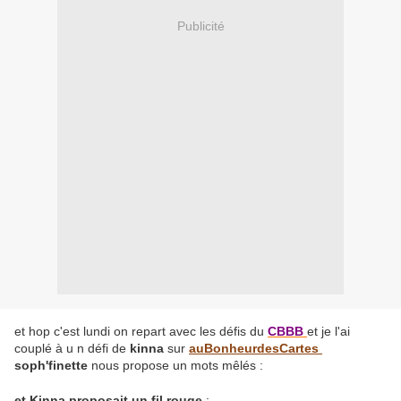
Publicité
et hop c'est lundi on repart avec les défis du
CBBB
et je l'ai
couplé à u n défi de
kinna
sur
auBonheurdesCartes
soph'finette
nous propose un mots mêlés :
et Kinna proposait un fil rouge
: