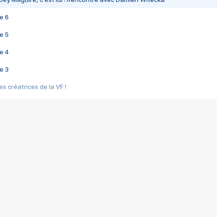
e 6
e 5
e 4
e 3
s créatrices de la VF !
e 2
e 1
e Mektoub My Love arrive enfin ! Rencontre avec Shaïn Boumedine et Sal
i : après Toni en famille
elle réalise le bouleversant Dites lui que je l'aime
ais ! Rencontre autour de Vie privée de Rebecca Zlotowski
 de Marguerite, Grave... Rencontre avec Ella Rumpf