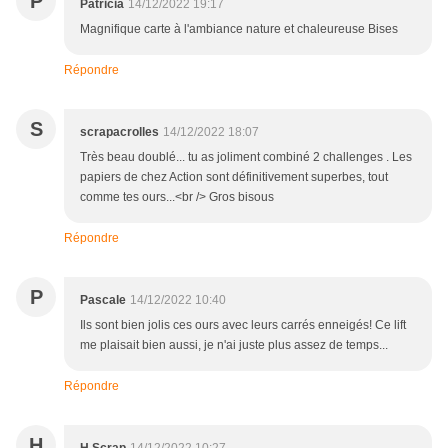
P
Patricia
14/12/2022 19:17
Magnifique carte à l'ambiance nature et chaleureuse Bises
Répondre
S
scrapacrolles
14/12/2022 18:07
Très beau doublé... tu as joliment combiné 2 challenges . Les
papiers de chez Action sont définitivement superbes, tout
comme tes ours...<br /> Gros bisous
Répondre
P
Pascale
14/12/2022 10:40
Ils sont bien jolis ces ours avec leurs carrés enneigés! Ce lift
me plaisait bien aussi, je n'ai juste plus assez de temps...
Répondre
H