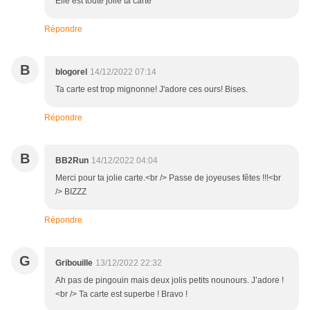
Elle est toute jolie ta carte
Répondre
B
blogorel
14/12/2022 07:14
Ta carte est trop mignonne! J'adore ces ours! Bises.
Répondre
B
BB2Run
14/12/2022 04:04
Merci pour ta jolie carte.<br /> Passe de joyeuses fêtes !!!<br
/> BIZZZ
Répondre
G
Gribouille
13/12/2022 22:32
Ah pas de pingouin mais deux jolis petits nounours. J’adore !
<br /> Ta carte est superbe ! Bravo !