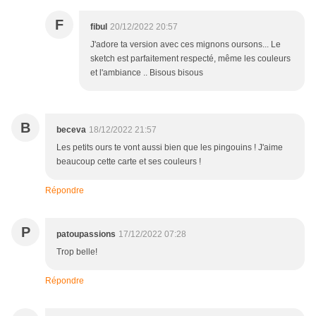
F
fibul
20/12/2022 20:57
J'adore ta version avec ces mignons oursons... Le
sketch est parfaitement respecté, même les couleurs
et l'ambiance .. Bisous bisous
B
beceva
18/12/2022 21:57
Les petits ours te vont aussi bien que les pingouins ! J'aime
beaucoup cette carte et ses couleurs !
Répondre
P
patoupassions
17/12/2022 07:28
Trop belle!
Répondre