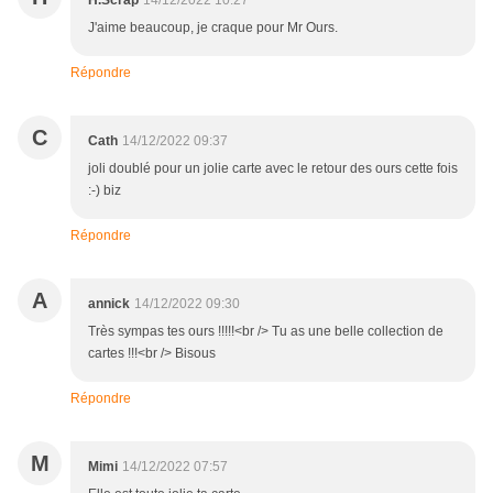
H.Scrap
14/12/2022 10:27
J'aime beaucoup, je craque pour Mr Ours.
Répondre
C
Cath
14/12/2022 09:37
joli doublé pour un jolie carte avec le retour des ours cette fois
:-) biz
Répondre
A
annick
14/12/2022 09:30
Très sympas tes ours !!!!!<br /> Tu as une belle collection de
cartes !!!<br /> Bisous
Répondre
M
Mimi
14/12/2022 07:57