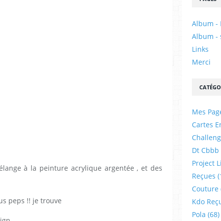
Album - 
Album - 
Links
Merci
CATÉGO
Mes Pag
Cartes E
Challeng
Dt Cbbb
Project L
mélange à la peinture acrylique argentée , et des
Reçues
(
Couture
us peps !! je trouve
Kdo Reç
Pola
(68)
sign