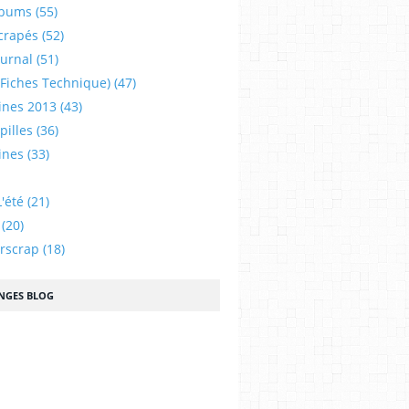
lbums
(55)
crapés
(52)
ournal
(51)
 (fiches Technique)
(47)
ines 2013
(43)
illes
(36)
ines
(33)
'été
(21)
(20)
urscrap
(18)
NGES BLOG