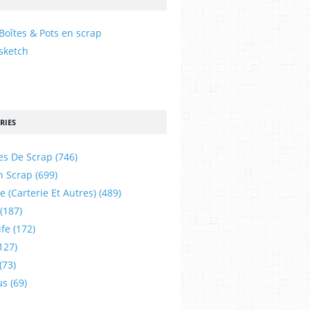
Boîtes & Pots en scrap
sketch
RIES
es De Scrap
(746)
n Scrap
(699)
e (carterie Et Autres)
(489)
(187)
ife
(172)
127)
(73)
us
(69)