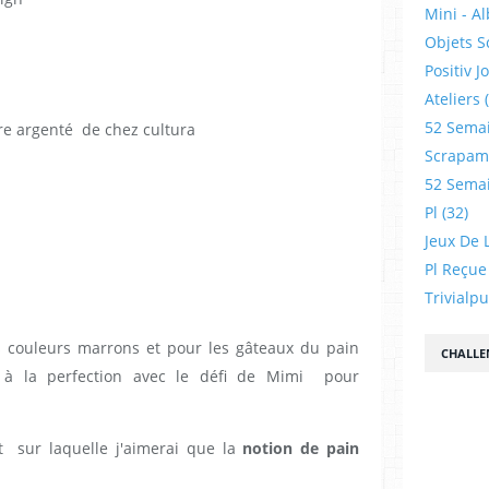
Mini - A
Objets S
Positiv J
Ateliers
52 Sema
ure argenté de chez cultura
Scrapamp
52 Sema
Pl
(32)
Jeux De L
Pl Reçue
Trivialp
les couleurs marrons et pour les gâteaux du pain
CHALLE
e à la perfection avec le défi de Mimi pour
 sur laquelle j'aimerai que la
notion de pain