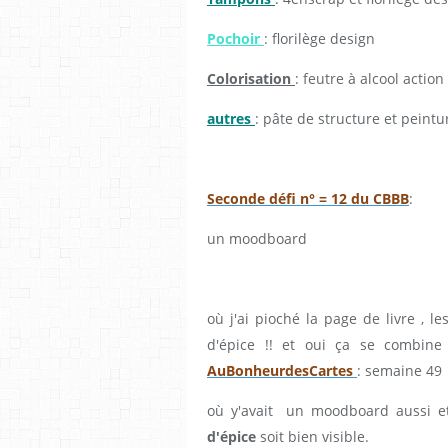
Pochoir
: florilège design
Colorisation
: feutre à alcool action
autres
: pâte de structure et peint
Seconde défi n° = 12 du CBBB
:
un moodboard
où j'ai pioché la page de livre , 
d'épice !! et oui ça se combin
AuBonheurdesCartes
: semaine 49
où y'avait un moodboard aussi et
d'épice
soit bien visible.