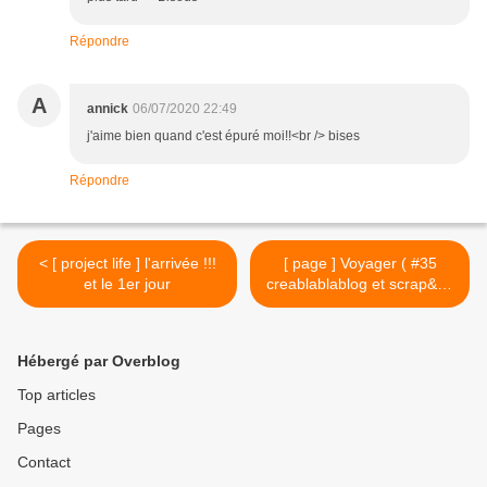
Répondre
A
annick
06/07/2020 22:49
j'aime bien quand c'est épuré moi!!<br /> bises
Répondre
< [ project life ] l'arrivée !!!
[ page ] Voyager ( #35
et le 1er jour
creablablablog et scrap&co
) >
Hébergé par Overblog
Top articles
Pages
Contact