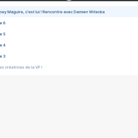
bey Maguire, c'est lui ! Rencontre avec Damien Witecka
e 6
e 5
e 4
e 3
s créatrices de la VF !
e 2
e 1
e Mektoub My Love arrive enfin ! Rencontre avec Shaïn Boumedine et Sal
i : après Toni en famille
elle réalise le bouleversant Dites lui que je l'aime
ais ! Rencontre autour de Vie privée de Rebecca Zlotowski