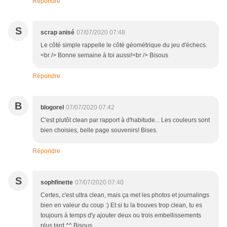
Répondre
S
scrap anisé
07/07/2020 07:48
Le côté simple rappelle le côté géométrique du jeu d'échecs.
<br /> Bonne semaine à toi aussi!<br /> Bisous
Répondre
B
blogorel
07/07/2020 07:42
C'est plutôt clean par rapport à d'habitude... Les couleurs sont
bien choisies, belle page souvenirs! Bises.
Répondre
S
sophfinette
07/07/2020 07:40
Certes, c'est ultra clean, mais ça met les photos et journalings
bien en valeur du coup :) Et si tu la trouves trop clean, tu es
toujours à temps d'y ajouter deux ou trois embellissements
plus tard ^^ Bisous