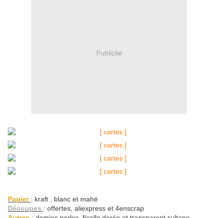
Publicité
Papier
: kraft , blanc et mahé
Découpes
: offertes, aliexpress et 4enscrap
Autres
: demies perles, ficelle dorée et transparent sultane