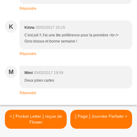
Répondre
K
Kinna
05/02/2017 20:15
C'est joli !! J'ai une tite préférence pour la première.<br />
Gros bisous et bonne semaine !
Répondre
M
Mimi
05/02/2017 19:59
Deux jolies cartes
Répondre
< [ Pocket Letter ] reçue de
[ Page ] Journée Parfaite >
Flower