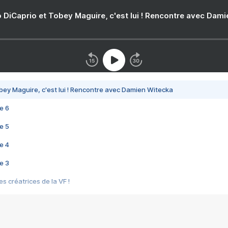
 DiCaprio et Tobey Maguire, c'est lui ! Rencontre avec Dam
bey Maguire, c'est lui ! Rencontre avec Damien Witecka
e 6
e 5
e 4
e 3
s créatrices de la VF !
e 2
e 1