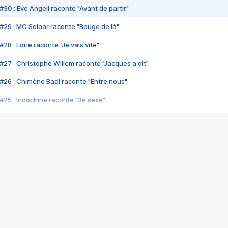
#30 : Eve Angeli raconte "Avant de partir"
#29 : MC Solaar raconte "Bouge de là"
28 : Lorie raconte "Je vais vite"
#27 : Christophe Willem raconte "Jacques a dit"
#26 : Chimène Badi raconte "Entre nous"
#25 : Indochine raconte "3e sexe"
#24 : Zaho raconte "C'est chelou"
#23 : Patrick Bruel raconte "Au café des délices"
#22 : Kyo raconte "Le chemin"
#21 : Nolwenn Leroy raconte "Cassé"
#20 : Patrick Hernandez raconte "Born to be alive"
#19 : Lorie raconte "Près de moi"