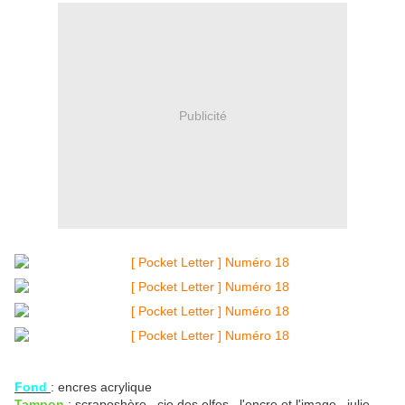
Publicité
Fond
: encres acrylique
Tampon
: scraposhère , cie des elfes , l'encre et l'image , julie