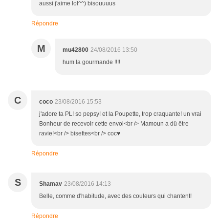
aussi j'aime lol^^) bisouuuus
Répondre
M
mu42800
24/08/2016 13:50
hum la gourmande !!!!
C
coco
23/08/2016 15:53
j'adore ta PL! so pepsy! et la Poupette, trop craquante! un vrai
Bonheur de recevoir cette envoi<br /> Mamoun a dû être
ravie!<br /> bisettes<br /> coc♥
Répondre
S
Shamav
23/08/2016 14:13
Belle, comme d'habitude, avec des couleurs qui chantent!
Répondre