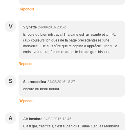
Répondre
V
Vlynette
24/08/2016 23:52
Encore du bien joli travail ! Ta carte est ravissante et ton PL
(aux couleurs toniques de ta page précédente) est une
merveille !!! Je suis sûre que ta copine a apprécié...<br /> Je
crois avoir rattrapé mon retard et te fais de gros bisous
Répondre
S
Secretsdelina
24/08/2016 18:27
encore du beau boulot
Répondre
A
Air Incolore
24/08/2016 13:45
C'est gai, c'est frais, c'est super joli ! J'aime ! (et Les Monbana