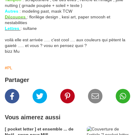
nutting ( grnade poupée + soleil + texte )
Autres
: modeling past, mask TCW
Découpes
: florilège design , kesi art, paper smoosh et
nestabilities
Lettres
: sultane
voilà elle est arrivée ..... c'est cool .... aux couleurs qui pètent la
gaieté ..... et vous ? vosu en pensez quoi ?
bizz Mu
#PL
Partager
Vous aimerez aussi
[ pocket letter ] et ensemble ... de
Noël , swap pour MIS