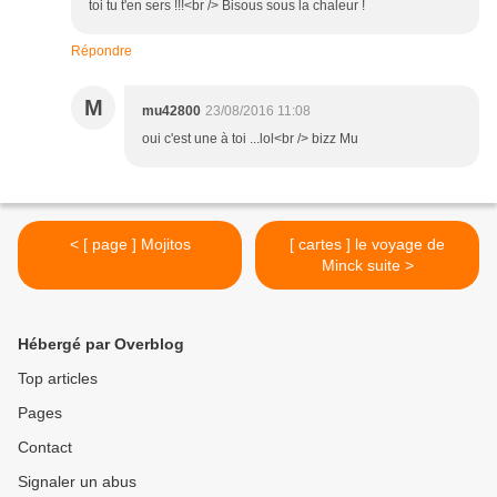
toi tu t'en sers !!!<br /> Bisous sous la chaleur !
Répondre
M
mu42800
23/08/2016 11:08
oui c'est une à toi ...lol<br /> bizz Mu
< [ page ] Mojitos
[ cartes ] le voyage de
Minck suite >
Hébergé par Overblog
Top articles
Pages
Contact
Signaler un abus