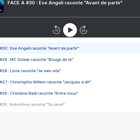
FACE A #30 : Eve Angeli raconte "Avant de partir"
#30 : Eve Angeli raconte "Avant de partir"
#29 : MC Solaar raconte "Bouge de là"
28 : Lorie raconte "Je vais vite"
#27 : Christophe Willem raconte "Jacques a dit"
#26 : Chimène Badi raconte "Entre nous"
#25 : Indochine raconte "3e sexe"
#24 : Zaho raconte "C'est chelou"
#23 : Patrick Bruel raconte "Au café des délices"
#22 : Kyo raconte "Le chemin"