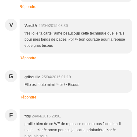
Répondre
V
Vero2A
25/04/2015 08:36
tres jolie ta carte j'aime beaucoup cette technique que je fais
pour mes fonds de pages .<br /> bon courage pour la reprise
et de gros bisous
Répondre
G
gribouille
25/04/2015 01:19
Elle est toute mimi !!<br /> Bisous.
Répondre
F
fidji
24/04/2015 20:01
profite bien de ce WE de repos, ce ne sera pas facile lundi
matin ...<br /> bravo pour ce joli carte printanière !<br />
bisous bisous