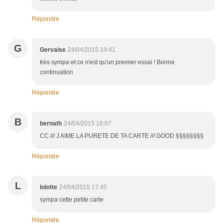
Répondre
G
Gervaise
24/04/2015 19:41
très sympa et ce n'est qu'un premier essai ! Bonne
continuation
Répondre
B
bernath
24/04/2015 18:07
CC /// J AIME LA PURETE DE TA CARTE /// GOOD §§§§§§§§
Répondre
L
lolotte
24/04/2015 17:45
sympa cette petite carte
Répondre