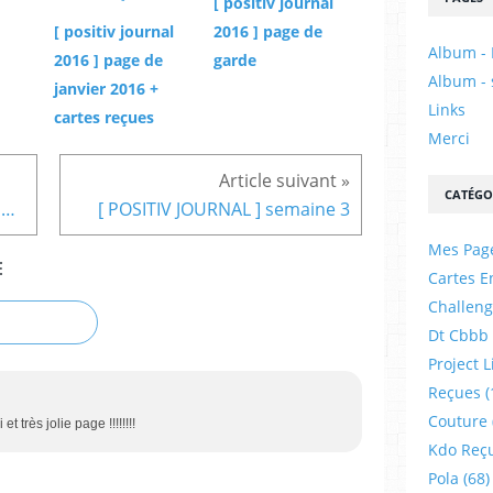
[ positiv journal
[ positiv journal
2016 ] page de
Album - 
2016 ] page de
garde
Album - 
janvier 2016 +
Links
cartes reçues
Merci
CATÉGO
[ cartes] envoyées pour des anniversaires
[ POSITIV JOURNAL ] semaine 3
Mes Pag
E
Cartes E
Challeng
Dt Cbbb
Project L
Reçues
(
Couture
 très jolie page !!!!!!!!
Kdo Reç
Pola
(68)