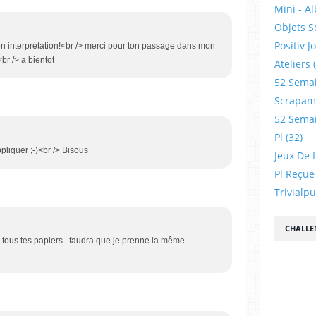
Mini - A
Objets S
Positiv J
ton interprétation!<br /> merci pour ton passage dans mon
<br /> a bientot
Ateliers
52 Sema
Scrapamp
52 Sema
Pl
(32)
pliquer ;-)<br /> Bisous
Jeux De L
Pl Reçue
Trivialp
CHALLE
 tous tes papiers...faudra que je prenne la même