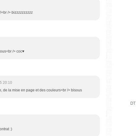
!!!<br /> bizzzzzzzzzz
sous<br /> coc♥
5 20:10
dée, de la mise en page et des couleurs<br /> bisous
DT
ntrat :)