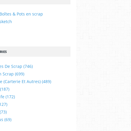
Boîtes & Pots en scrap
sketch
RIES
es De Scrap
(746)
n Scrap
(699)
e (carterie Et Autres)
(489)
(187)
ife
(172)
127)
(73)
us
(69)