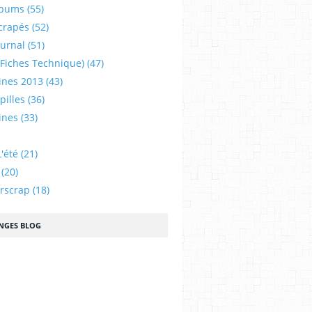
lbums
(55)
crapés
(52)
ournal
(51)
 (fiches Technique)
(47)
ines 2013
(43)
illes
(36)
ines
(33)
'été
(21)
(20)
urscrap
(18)
NGES BLOG