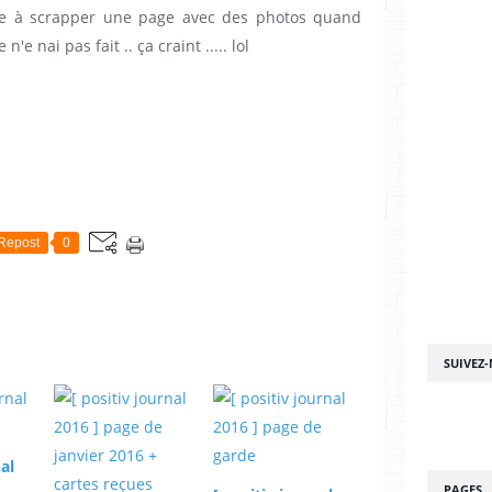
ette à scrapper une page avec des photos quand
'e nai pas fait .. ça craint ..... lol
Repost
0
SUIVEZ
nal
PAGES