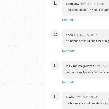
L
Laetitia67
12/01/2015 21:06
topissime ta page!!!!!! je suis fan
Répondre
C
coco
12/01/2015 20:57
de bonnes résolutions!!<br /> bi
Répondre
L
les 2 mains gauches
12/01/201
j'adooooore !! je suis fan de l'i
Répondre
L
lolotte
12/01/2015 07:41
de bonnes résolutions dans ce co