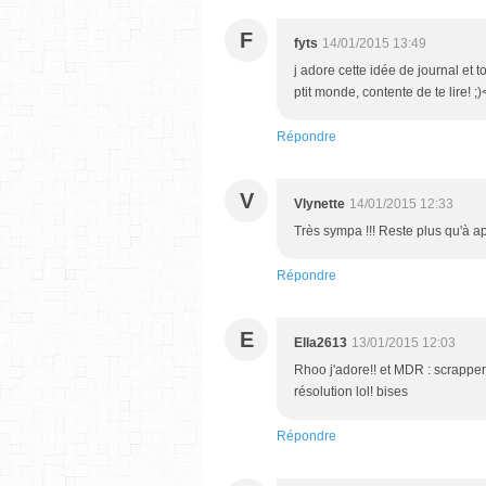
F
fyts
14/01/2015 13:49
j adore cette idée de journal et 
ptit monde, contente de te lire! ;)
Répondre
V
Vlynette
14/01/2015 12:33
Très sympa !!! Reste plus qu'à ap
Répondre
E
Ella2613
13/01/2015 12:03
Rhoo j'adore!! et MDR : scrapper
résolution lol! bises
Répondre