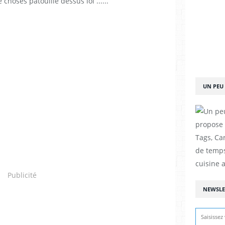
 choses patouille dessus lol ......
UN PEU 
propose d
Tags, Car
de temps
cuisine a
Publicité
NEWSLE