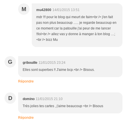
M
mu42800
14/01/2015 13:51
mdr !!! pour le blog qui meurt de faim<br /> j'en fait
pas non plus beaucoup ...... je regarde beaucoup en
ce moment car la patouille j'ai peur de me lancer
!!lol<br /> allez vas y donne à manger à ton blog ....;
<br /> bizz Mu
G
gribouille
11/01/2015 23:24
Elles sont superbes !! J'aime bcp.<br /> Bisous.
Répondre
D
domino
11/01/2015 21:10
Très jolies tes cartes , j'aime beaucoup <br /> Bisous
Répondre