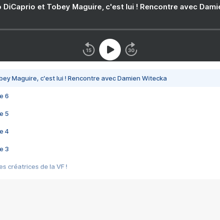
 DiCaprio et Tobey Maguire, c'est lui ! Rencontre avec Dam
bey Maguire, c'est lui ! Rencontre avec Damien Witecka
e 6
e 5
e 4
e 3
s créatrices de la VF !
e 2
e 1
e Mektoub My Love arrive enfin ! Rencontre avec Shaïn Boumedine et Sal