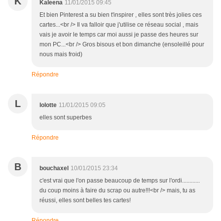
K
Kaleena
11/01/2015 09:45
Et bien Pinterest a su bien t'inspirer , elles sont très jolies ces
cartes...<br /> Il va falloir que j'utilise ce réseau social , mais
vais je avoir le temps car moi aussi je passe des heures sur
mon PC...<br /> Gros bisous et bon dimanche (ensoleillé pour
nous mais froid)
Répondre
L
lolotte
11/01/2015 09:05
elles sont superbes
Répondre
B
bouchaxel
10/01/2015 23:34
c'est vrai que l'on passe beaucoup de temps sur l'ordi............
du coup moins à faire du scrap ou autre!!!<br /> mais, tu as
réussi, elles sont belles tes cartes!
Répondre