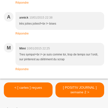
Répondre
A
annick
10/01/2015 22:38
très jolies jolies!!<br /> bises
Répondre
M
Mimi
10/01/2015 22:25
Tres sympa!<br /> je suis comme toi, trop de temps sur l’ordi,
sur pinterest au détriment du scrap
Répondre
< [ cartes ] reçues
[ POSITIV JOURNAL ]
semaine 2 >