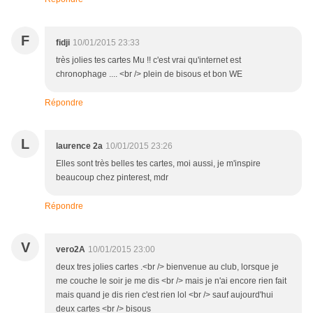
F
fidji
10/01/2015 23:33
très jolies tes cartes Mu !! c'est vrai qu'internet est
chronophage .... <br /> plein de bisous et bon WE
Répondre
L
laurence 2a
10/01/2015 23:26
Elles sont très belles tes cartes, moi aussi, je m'inspire
beaucoup chez pinterest, mdr
Répondre
V
vero2A
10/01/2015 23:00
deux tres jolies cartes .<br /> bienvenue au club, lorsque je
me couche le soir je me dis <br /> mais je n'ai encore rien fait
mais quand je dis rien c'est rien lol <br /> sauf aujourd'hui
deux cartes <br /> bisous