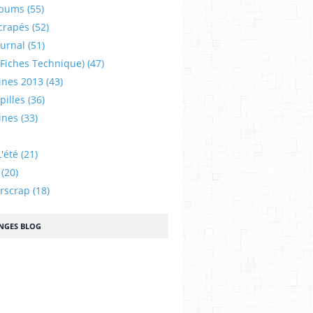
lbums
(55)
crapés
(52)
ournal
(51)
 (fiches Technique)
(47)
ines 2013
(43)
illes
(36)
ines
(33)
'été
(21)
(20)
urscrap
(18)
NGES BLOG