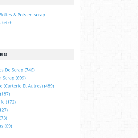
Boîtes & Pots en scrap
sketch
RIES
es De Scrap
(746)
n Scrap
(699)
e (carterie Et Autres)
(489)
(187)
ife
(172)
127)
(73)
us
(69)