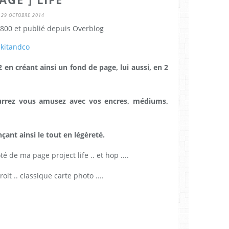
29 OCTOBRE 2014
800 et publié depuis Overblog
pkitandco
 en créant ainsi un fond de page, lui aussi, en 2
ourrez vous amusez avec vos encres, médiums,
çant ainsi le tout en légèreté.
té de ma page project life .. et hop ....
it .. classique carte photo ....