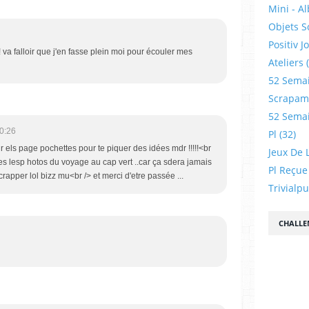
Mini - A
Objets S
Positiv J
! va falloir que j'en fasse plein moi pour écouler mes
Ateliers
52 Sema
Scrapamp
52 Sema
0:26
Pl
(32)
ur els page pochettes pour te piquer des idées mdr !!!!!<br
Jeux De L
tes lesp hotos du voyage au cap vert ..car ça sdera jamais
Pl Reçue
crapper lol bizz mu<br /> et merci d'etre passée ...
Trivialp
CHALLE