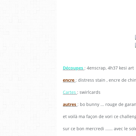
Découpes
: 4enscrap, 4h37 kesi art
encre
: distress stain , encre de chi
Cartes
: swirlcards
autres
: bo bunny ... rouge de garanc
et voilà ma façon de vori ce challeng
sur ce bon mercredi ...... avec le soleil