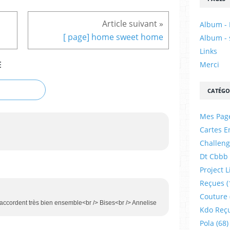
Album - 
[ page] home sweet home
Album - 
Links
E
Merci
CATÉGO
Mes Pag
Cartes E
Challeng
Dt Cbbb
Project L
Reçues
(
Couture
'accordent très bien ensemble<br /> Bises<br /> Annelise
Kdo Reç
Pola
(68)