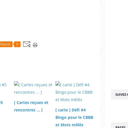
Repost
0
SUIVEZ
#5
[ Cartes reçues et
rencontres ... ]
[ carte ] Défi #4
Bingo pour le CBBB
et Mots mêlés
PAGES