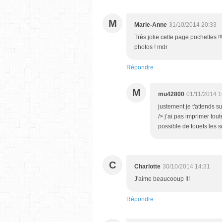
M
Marie-Anne
31/10/2014 20:33
Très jolie cette page pochettes !!
photos ! mdr
Répondre
M
mu42800
01/11/2014 1
justement je t'attends s
/> j’ai pas imprimer tou
possible de touets les s
C
Charlotte
30/10/2014 14:31
J'aime beaucooup !!!
Répondre