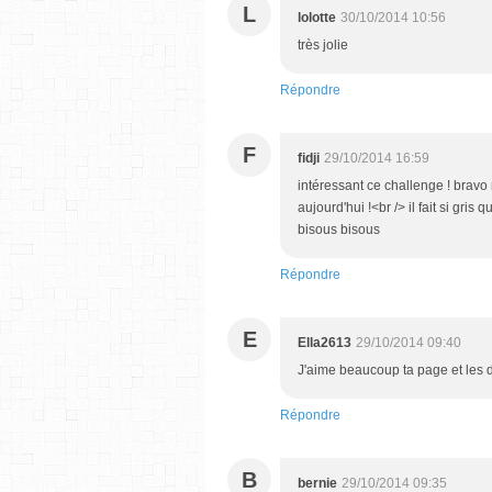
L
lolotte
30/10/2014 10:56
très jolie
Répondre
F
fidji
29/10/2014 16:59
intéressant ce challenge ! bravo
aujourd'hui !<br /> il fait si gris
bisous bisous
Répondre
E
Ella2613
29/10/2014 09:40
J'aime beaucoup ta page et les de
Répondre
B
bernie
29/10/2014 09:35