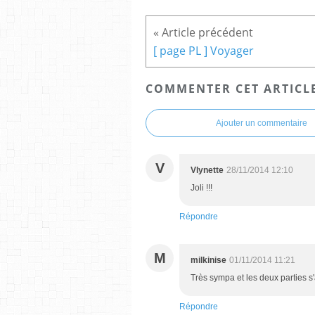
[ page PL ] Voyager
COMMENTER CET ARTICL
Ajouter un commentaire
V
Vlynette
28/11/2014 12:10
Joli !!!
Répondre
M
milkinise
01/11/2014 11:21
Très sympa et les deux parties s
Répondre