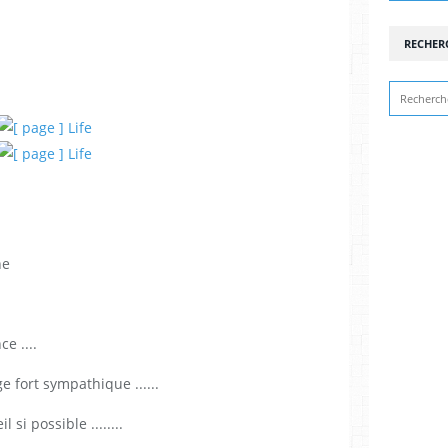
RECHER
ne
e ....
e fort sympathique ......
 si possible ........