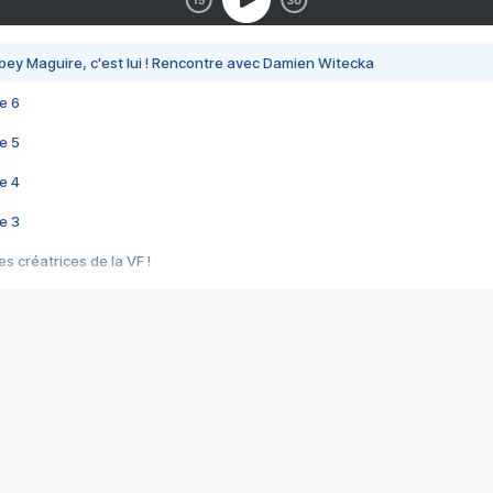
bey Maguire, c'est lui ! Rencontre avec Damien Witecka
e 6
e 5
e 4
e 3
s créatrices de la VF !
e 2
e 1
e Mektoub My Love arrive enfin ! Rencontre avec Shaïn Boumedine et Sal
i : après Toni en famille
elle réalise le bouleversant Dites lui que je l'aime