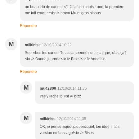
un beau trio de cartes ! s'il fallait en choisir une, la première
me fait craquer<br /> bravo Mu et gros bisous
Répondre
M
milkinise
12/10/2014 10:22
Superbes tes cartes! Tu as tamponné sur le calque, c'est ça?
<br /> Bonne journée<br /> Bises<br /> Annelise
Répondre
M
mu42800
12/10/2014 11:35
vas y lache toi<br /> bizz
M
milkinise
12/10/2014 11:35
OK, je pense &quot;piquer&quot; ton idée, mais
version embossage!<br /> Bises